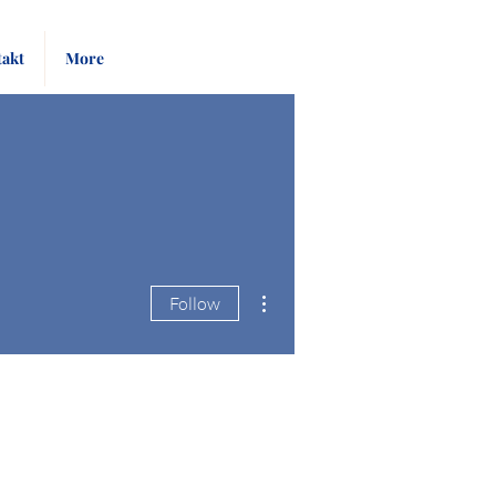
Pay
Give
akt
More
Bill
Now
More actions
Follow