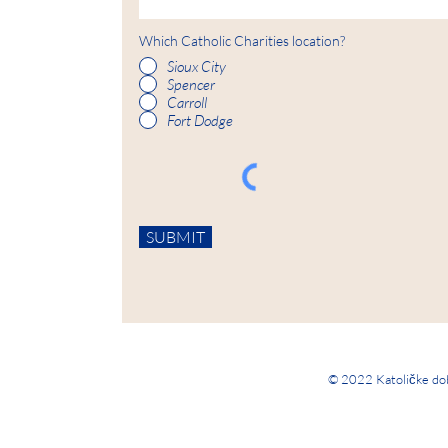
Which Catholic Charities location?
Sioux City
Spencer
Carroll
Fort Dodge
SUBMIT
© 2022 Katoličke dobr