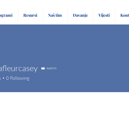
ogrami
Resursi
Naš tim
Davanje
Vijesti
Kont
afleurcasey
Admin
eurcasey
s
0
Following