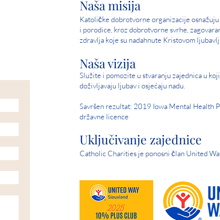
Naša misija
Katoličke dobrotvorne organizacije osnažuju 
i porodice, kroz dobrotvorne svrhe, zagovara
zdravlja koje su nadahnute Kristovom ljubavlj
Naša vizija
Služite i pomozite u stvaranju zajednica u kojim
doživljavaju ljubav i osjećaju nadu.
Savršen rezultat: 2019 Iowa Mental Health P
državne licence
Uključivanje zajednice
Catholic Charities je ponosni član United Wa