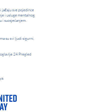
i jačaju sve pojedince
nje i usluge mentalnog
u i suosjećanjem.
a su svi ljudi sigurni,
oglavlje 24 Pregled
ya.