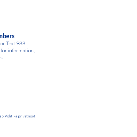
AY OR NIGHT
mbers
 or Text 988
for inf
ormation,
ls
sp;
Politika privatnosti