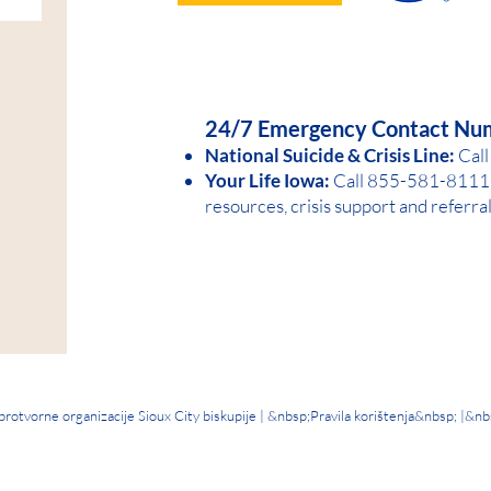
HELP IS AVAILABLE D
24/7 Emergency Contact Nu
National Suicide &
Crisis Line:
Call
Your Life Iowa:
Call 855-581-8
1
11 
resources, crisis support and referra
otvorne organizacije Sioux City biskupije | &nbsp;
Pravila korištenja
&nbsp; |&nb