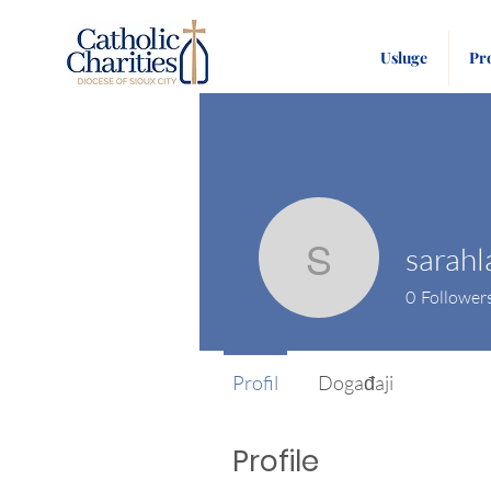
Usluge
Pr
sarahl
sarahlafl
0
Follower
Profil
Događaji
Profile