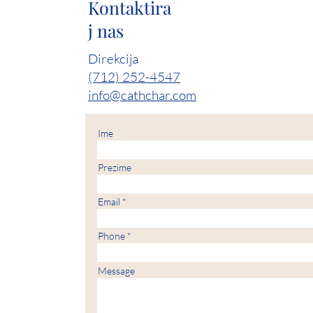
Kontaktira
j nas
Direkcija
(712) 252-4547
info@cathchar.com
Ime
Prezime
Email
Phone
Message