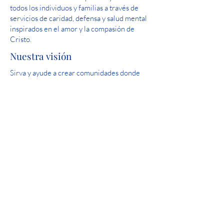
todos los individuos y familias a través de
servicios de caridad, defensa y salud mental
inspirados en el amor y la compasión de
Cristo.
Nuestra visión
Sirva y ayude a crear comunidades donde
todas las personas estén seguras,
experimenten amor y sientan esperanza.
Puntaje perfecto: Revisión de la licencia
estatal del Capítulo 24 de salud mental de
Iowa de 2019
Participación de la comunidad
Caridades Católicas es un orgulloso
miembro de United Way.