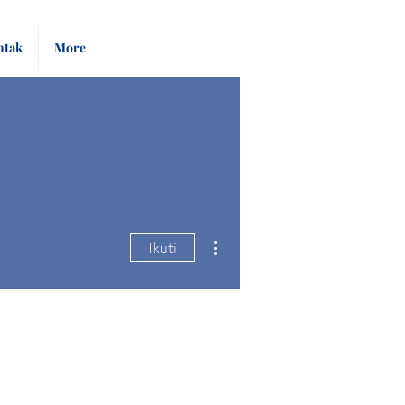
Pay
Give
ntak
More
Bill
Now
Tindakan Lainnya
Ikuti