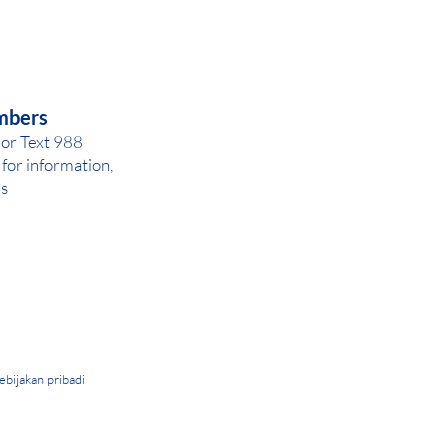
AY OR NIGHT
mbers
 or Text 988
for inf
ormation,
ls
ebijakan pribadi