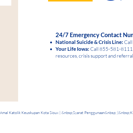
HELP IS AVAILABLE D
24/7 Emergency Contact Nu
National Suicide &
Crisis Line:
Call
Your Life Iowa:
Call 855-581-8
1
11 
resources, crisis support and referra
mal Katolik Keuskupan Kota Sioux | &nbsp;
Syarat Penggunaan
&nbsp; |&nbsp;
K