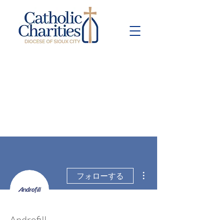
Pay Bill
Give
Now
その他
フォローする
Androfill