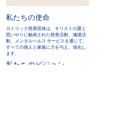
私たちの使命
カトリック慈善団体は、キリストの愛と
思いやりに触発された慈善活動、擁護活
動、メンタルヘルス サービスを通じて、
すべての個人と家族に力を与え、強化し
ます。
私たちのビジョン
すべての人が安全で、愛を体験し、希望
を感じるコミュニティを作るために奉仕
し、支援してください。
パーフェクト スコア: 2019 アイオワ メン
タルヘルス 第 24 章 州免許審査
地域社会への貢献
カトリック慈善団体は、United Way の誇