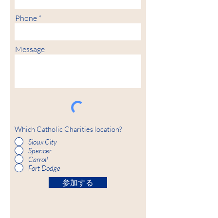
Phone
Message
Which Catholic Charities location?
Sioux City
Spencer
Carroll
Fort Dodge
参加する