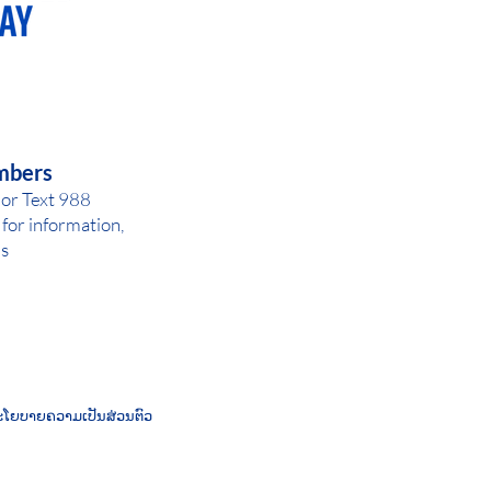
AY OR NIGHT
mbers
 or Text 988
for inf
ormation,
ls
ໂຍບາຍຄວາມເປັນສ່ວນຕົວ