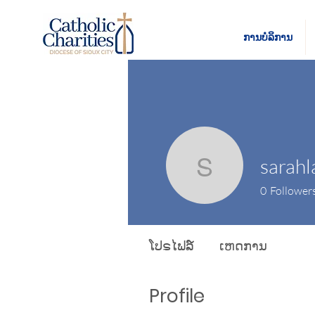
ການບໍລິການ
sarahl
sarahlafl
0
Follower
ໂປຣໄຟລ໌
ເຫດການ
Profile