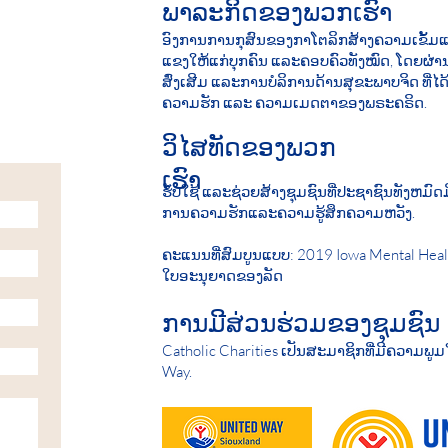
ພາລະກິດຂອງພວກເຮົາ
ອົງການການກຸສົນຂອງກາໂຕລິກສ້າງຄວາມເຂັ້ມແ
ແຂງໃຫ້ແກ່ບຸກຄົນ ແລະຄອບຄົວທັງໝົດ, ໂດຍຜ່
ສົ່ງເສີມ ແລະການບໍລິການດ້ານສຸຂະພາບຈິດ ທີ່ໄ
ຄວາມຮັກ ແລະ ຄວາມເມດຕາຂອງພຣະຄຣິດ.
ວິໄສທັດຂອງພວກ
ເຮົາ
ຮັບ​ໃຊ້ ແລະ​ຊ່ວຍ​ສ້າງ​ຊຸມ​ຊົນ​ທີ່​ປະ​ຊາ​ຊົນ​ທັງ​ຫມົດ
ການ​ຄວາມ​ຮັກ​ແລະ​ຄວາມ​ຮູ້​ສຶກ​ຄວາມ​ຫວັງ.
ຄະແນນທີ່ສົມບູນແບບ: 2019 Iowa Mental Heal
ໃບອະນຸຍາດຂອງລັດ
ການມີສ່ວນຮ່ວມຂອງຊຸມຊົນ
Catholic Charities ເປັນສະມາຊິກທີ່ມີຄວາມພູ
Way.