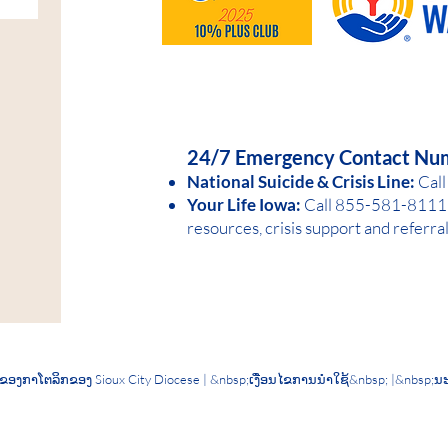
HELP IS AVAILABLE D
24/7 Emergency Contact Nu
National Suicide &
Crisis Line:
Call
Your Life Iowa:
Call 855-581-8
1
11 
resources, crisis support and referra
ອງກາໂຕລິກຂອງ Sioux City Diocese | &nbsp;
ເງື່ອນໄຂການນໍາໃຊ້
&nbsp; |&nbsp;
ນະ