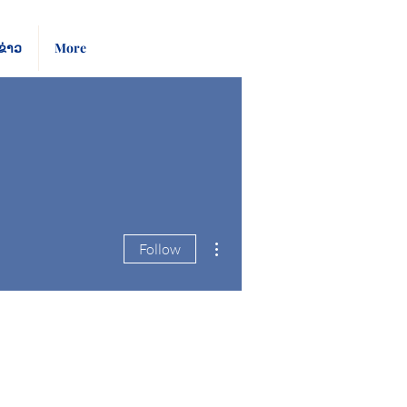
Pay
Give
ຂ່າວ
More
Bill
Now
More actions
Follow