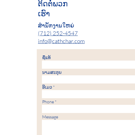
ຕິດ​ຕໍ່​ພວກ​
ເຮົາ
ສຳນັກງານໃຫຍ່
(712) 252-4547
info@cathchar.com
ຊື່​ແທ້
ນາມ​ສະ​ກຸນ
ອີເມວ
Phone
Message