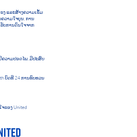
ຂງ ແລະສ້າງຄວາມເຂັ້ມ
ານຄວາມໃຈບຸນ, ການ
ດ້ຮັບການດົນໃຈຈາກ
​ມີ​ຄວາມ​ປອດ​ໄພ, ມີ​ປະ​ສົບ​
th ບົດທີ 24 ການທົບທວນ
ມໃຈຂອງ United