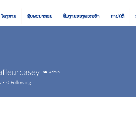
ໂຄງການ
ຊັບ​ພະ​ຍາ​ກອນ
ທີມ​ງານ​ຂອງ​ພວກ​ເຮົາ
ການໃຫ້
afleurcasey
Admin
eurcasey
s
0
Following