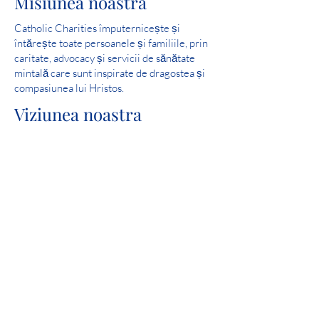
Misiunea noastră
Catholic Charities împuternicește și
întărește toate persoanele și familiile, prin
caritate, advocacy și servicii de sănătate
mintală care sunt inspirate de dragostea și
compasiunea lui Hristos.
Viziunea noastra
Serviți și ajutați la crearea comunităților în
care toți oamenii sunt în siguranță,
experimentează dragoste și simt speranță.
Scor perfect: 2019 Iowa Mental Health
Chapter 24 State License Review
Implicare în comunitate
Catholic Charities este un membru mândru
al United Way.