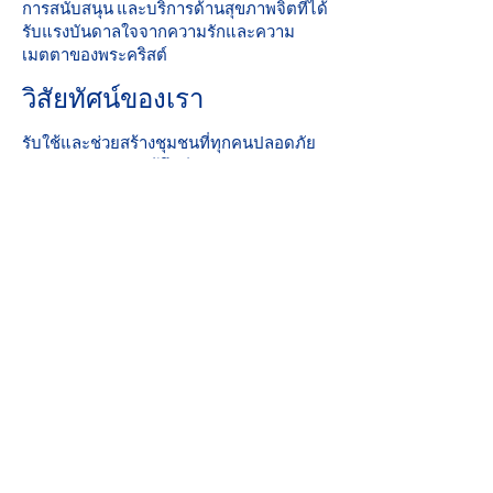
การสนับสนุน และบริการด้านสุขภาพจิตที่ได้
รับแรงบันดาลใจจากความรักและความ
เมตตาของพระคริสต์
วิสัยทัศน์ของเรา
รับใช้และช่วยสร้างชุมชนที่ทุกคนปลอดภัย
สัมผัสความรักและรู้สึกมีความหวัง
คะแนนที่สมบูรณ์แบบ: 2019 Iowa Mental
Health บทที่ 24 การทบทวนใบอนุญาตของ
รัฐ
ส่วนร่วมของชุมชน
องค์กรการกุศลคาทอลิกเป็นสมาชิกที่ภาค
ภูมิใจของ United Way