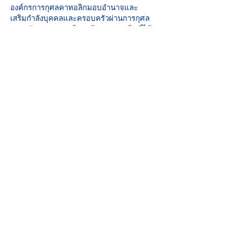
องค์กรการกุศลคาทอลิกมอบอำนาจและ
เสริมกำลังบุคคลและครอบครัวผ่านการกุศล
การสนับสนุน และบริการด้านสุขภาพจิตที่ได้
รับแรงบันดาลใจจากความรักและความ
เมตตาของพระคริสต์
วิสัยทัศน์ของเรา
รับใช้และช่วยสร้างชุมชนที่ทุกคนปลอดภัย
สัมผัสความรักและรู้สึกมีความหวัง
คะแนนที่สมบูรณ์แบบ: 2019 Iowa Mental
Health บทที่ 24 การทบทวนใบอนุญาตของ
รัฐ
ส่วนร่วมของชุมชน
องค์กรการกุศลคาทอลิกเป็นสมาชิกที่ภาค
ภูมิใจของ United Way