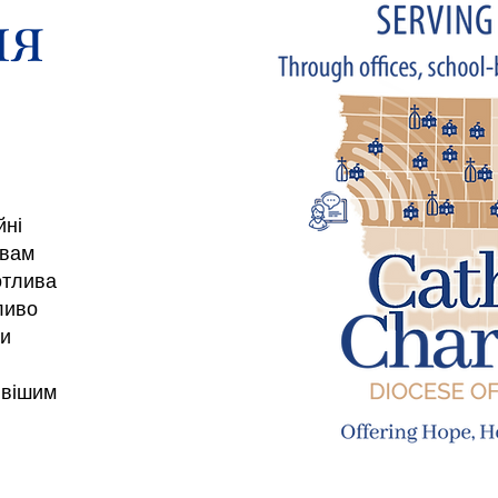
ля
йні
 вам
отлива
ливо
ли
ивішим