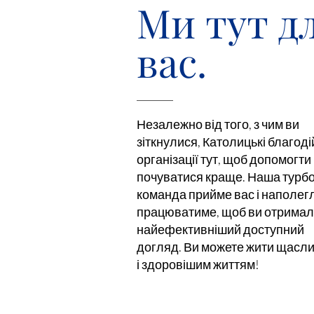
Ми тут д
вас.
Незалежно від того, з чим ви
зіткнулися, Католицькі благоді
організації тут, щоб допомогти
почуватися краще. Наша турб
команда прийме вас і наполег
працюватиме, щоб ви отрима
найефективніший доступний
догляд. Ви можете жити щасл
і здоровішим життям!