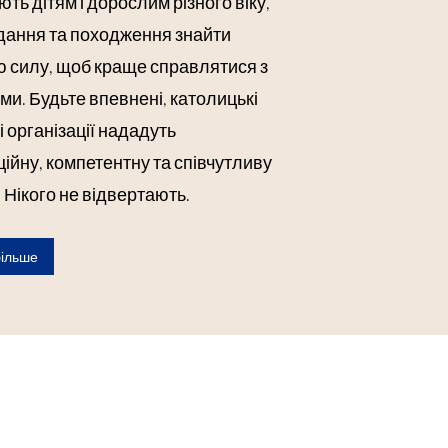
ть дітям і дорослим різного віку,
дання та походження знайти
 силу, щоб краще справлятися з
и. Будьте впевнені, католицькі
і організації нададуть
ійну, компетентну та співчутливу
 Нікого не відвертають.
більше