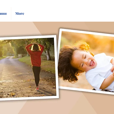
Pay
Give
ини
More
Bill
Now