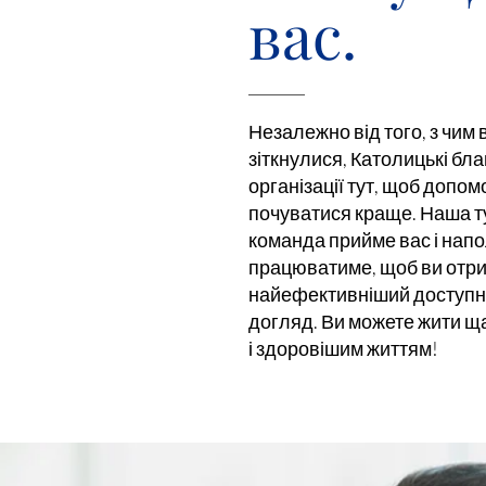
вас.
Незалежно від того, з чим 
зіткнулися, Католицькі бла
організації тут, щоб допом
почуватися краще. Наша 
команда прийме вас і нап
працюватиме, щоб ви отр
найефективніший доступ
догляд. Ви можете жити 
і здоровішим життям!