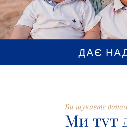
ДАЄ НА
Ви шукаєте допом
Ми тут 