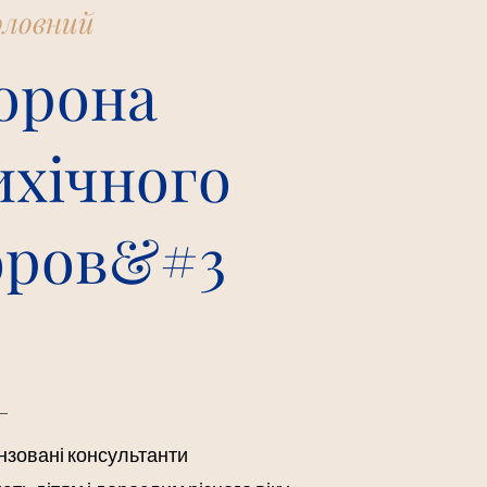
оловний
орона
ихічного
оров&#3
нзовані консультанти