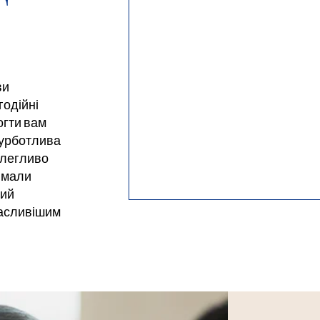
ви
годійні
огти вам
турботлива
олегливо
имали
ний
щасливішим