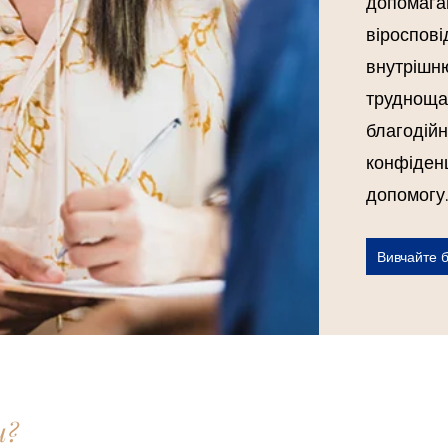
допомагаю
віроспові
внутрішню
труднощам
благодійн
конфіденц
допомогу.
Вивчайте 
и?