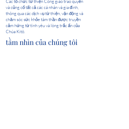
Các tổ chức từ thiện Công giáo trao quyền
và củng cố tất cả các cá nhân và gia đình,
thông qua các dịch vụ từ thiện, vận động và
chăm sóc sức khỏe tâm thần được truyền
cảm hứng từ tình yêu và lòng trắc ẩn của
Chúa Kitô.
tầm nhìn của chúng tôi
Phục vụ và giúp tạo ra các cộng đồng nơi tất
cả mọi người được an toàn, trải nghiệm tình
yêu và cảm thấy hy vọng.
Điểm tuyệt đối: Chương 24 về Sức khỏe
Tâm thần Iowa 2019 Đánh giá Giấy phép
của Tiểu bang
Sự tham gia của cộng đồng
Tổ chức từ thiện Công giáo là một thành
viên đáng tự hào của United Way.