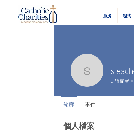
服务
程式
sleac
sleach44
0
追蹤者
轮廓
事件
個人檔案