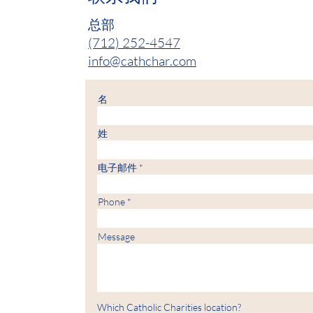
总部
(712) 252-4547
info@cathchar.com
名
姓
电子邮件
Phone
Message
Which Catholic Charities location?