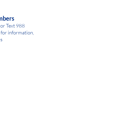
AY OR NIGHT
mbers
 or Text 988
for inf
ormation,
ls