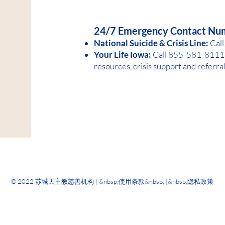
HELP IS AVAILABLE D
24/7 Emergency Contact Nu
National Suicide &
Crisis Line:
Call
Your Life Iowa:
Call 855-581-8
1
11 
resources, crisis support and referra
© 2022 苏城天主教慈善机构 | &nbsp;
使用条款
&nbsp; |&nbsp;
隐私政策