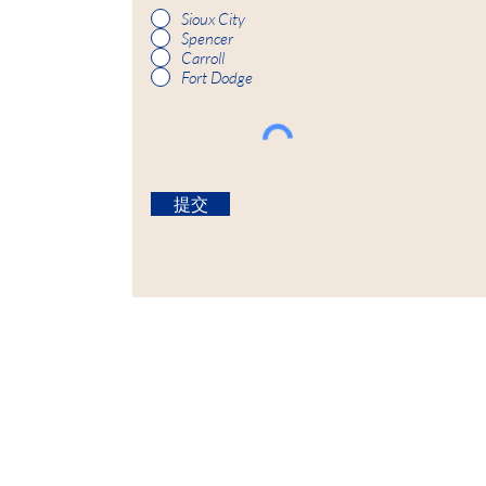
Sioux City
Spencer
Carroll
Fort Dodge
提交