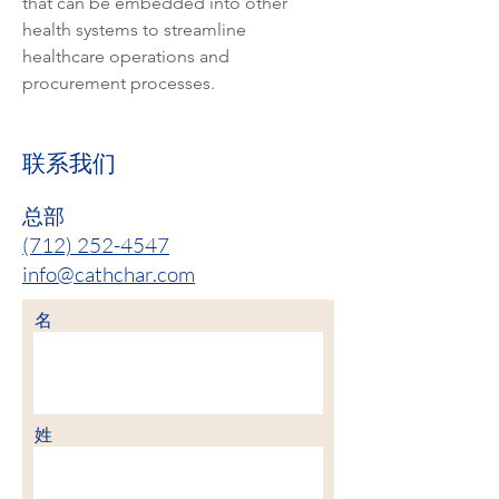
that can be embedded into other 
health systems to streamline 
healthcare operations and 
procurement processes.
联系我们
总部
(712) 252-4547
info@cathchar.com
名
姓