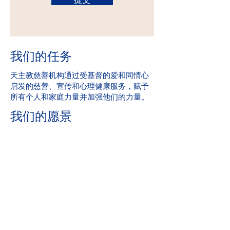
我们的任务
天主教慈善机构通过受基督的爱和同情心
启发的慈善、宣传和心理健康服务，赋予
所有个人和家庭力量并加强他们的力量。
我们的愿景
服务并帮助创建所有人都安全、体验爱和
感受到希望的社区。
满分：2019 年爱荷华州心理健康第 24 章
州执照审查
社区参与
天主教慈善机构是 United Way 的骄傲成
员。