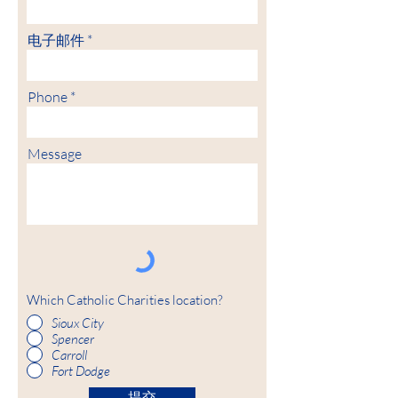
电子邮件
Phone
Message
Which Catholic Charities location?
Sioux City
Spencer
Carroll
Fort Dodge
提交