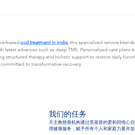
nce‑based 
ocd treatment in india
, this specialized service blen
ith latest advances such as deep TMS. Personalized care plans
ing structured therapy and holistic support to restore daily func
ommitted to transformative recovery.
我们的任务
天主教慈善机构通过受基督的爱和同情心启
理健康服务，赋予所有个人和家庭力量并加