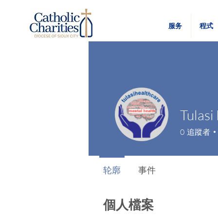
服务
程式
0
追蹤者
轮廓
事件
個人檔案