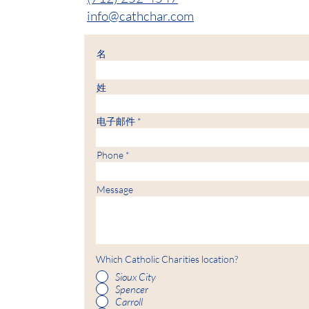
info@cathchar.com
名
姓
电子邮件
Phone
Message
Which Catholic Charities location?
Sioux City
Spencer
Carroll