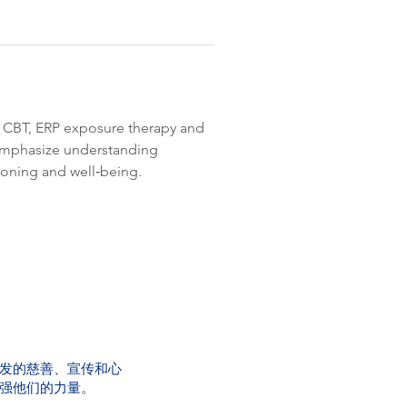
ds CBT, ERP exposure therapy and 
 emphasize understanding 
tioning and well‑being. 
发的慈善、宣传和心
强他们的力量。