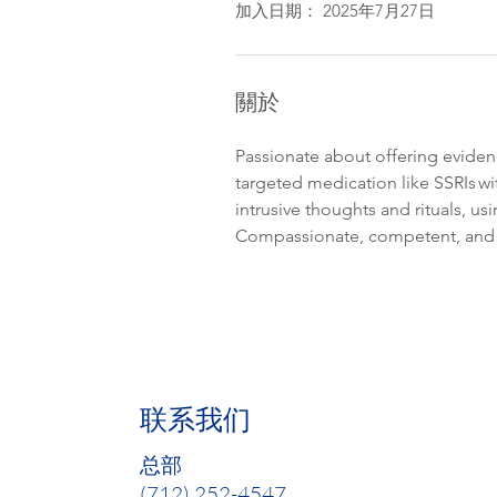
加入日期： 2025年7月27日
關於
Passionate about offering evide
targeted medication like SSRIs w
intrusive thoughts and rituals, us
Compassionate, competent, and c
联系我们
总部
(712) 252-4547