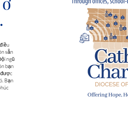
 ở
.
 điều
ôn sẵn
Đội ngũ
đón bạn
n được
ó. Bạn
phúc