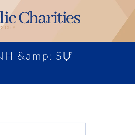
NH &amp; SỰ