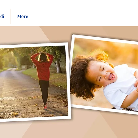
Pay
Give
đi
More
Bill
Now