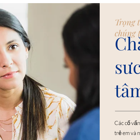
Trọng 
chúng t
Ch
sưc
tâ
Các cố vấn
trẻ em và 