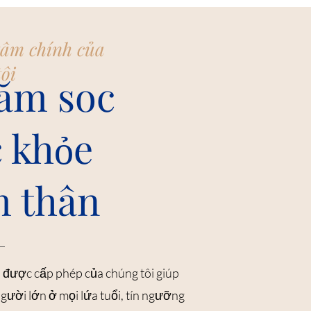
tâm chính của
ôi
ăm soc
 khỏe
m thân
 được cấp phép của chúng tôi giúp
người lớn ở mọi lứa tuổi, tín ngưỡng