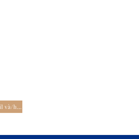
Đăng ký để nhận thông tin cập nhật của chúng tôi qua email và/hoặc thư