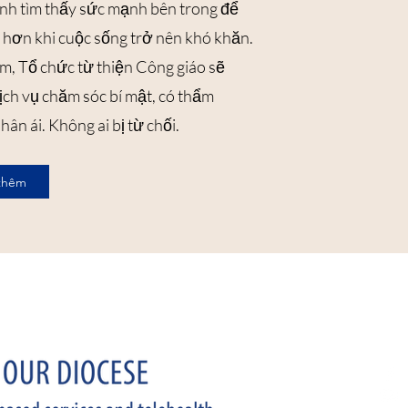
nh tìm thấy sức mạnh bên trong để
t hơn khi cuộc sống trở nên khó khăn.
m, Tổ chức từ thiện Công giáo sẽ
ịch vụ chăm sóc bí mật, có thẩm
ân ái. Không ai bị từ chối.
 thêm