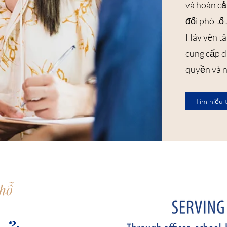
và hoàn cả
đối phó tố
Hãy yên tâ
cung cấp d
quyền và nh
Tìm hiểu
 hỗ