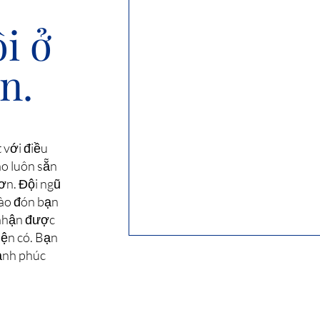
i ở
n.
 với điều
áo luôn sẵn
ơn. Đội ngũ
hào đón bạn
 nhận được
iện có. Bạn
ạnh phúc