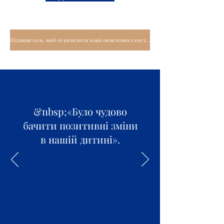
Підпишіться, щоб отримувати наші оновлення електронною поштою та/або поштою
&nbsp;«Було чудово
бачити позитивні зміни
в нашій дитині».