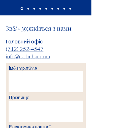
Зв&#39;яжіться з нами
Головний офіс
(712) 252-4547
info@cathchar.com
Ім&amp;#39;я
Прізвище
Електронна пошта