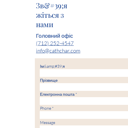
Зв&#39;я
жіться з
нами
Головний офіс
(712) 252-4547
info@cathchar.com
Ім&amp;#39;я
Прізвище
Електронна пошта
Phone
Message