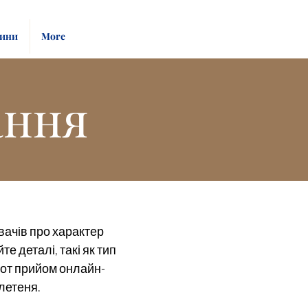
Pay
Give
ини
More
Bill
Now
ання
вачів про характер
е деталі, такі як тип
к-от прийом онлайн-
летеня.