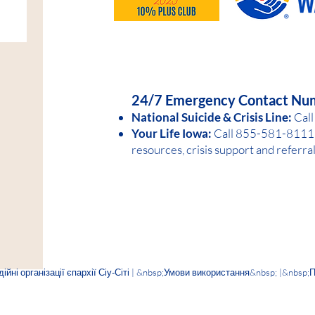
HELP IS AVAILABLE D
24/7 Emergency Contact Nu
National Suicide &
Crisis Line:
Call
Your Life Iowa:
Call 855-581-8
1
11 
resources, crisis support and referra
ні організації єпархії Сіу-Сіті | &nbsp;
Умови використання
&nbsp; |&nbsp;
П