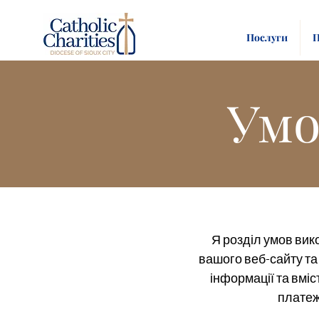
Послуги
П
Умо
Я розділ умов вик
вашого веб-сайту та 
інформації та вміс
платеж