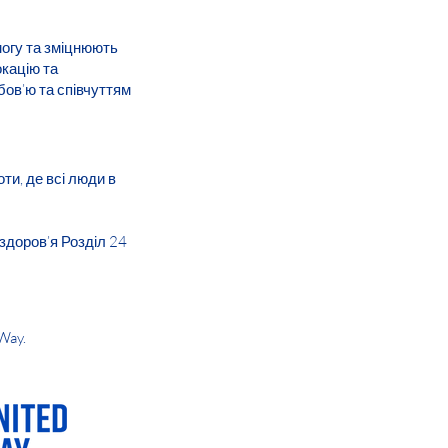
могу та зміцнюють
окацію та
бов’ю та співчуттям
ти, де всі люди в
 здоров’я Розділ 24
Way.