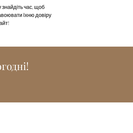
 знайдіть час, щоб
завоювати їхню довіру
айт!
годні!