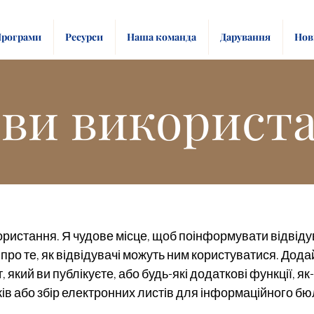
рограми
Ресурси
Наша команда
Дарування
Нов
ви використ
ористання. Я чудове місце, щоб поінформувати відвіду
про те, як відвідувачі можуть ним користуватися. Додайт
т, який ви публікуєте, або будь-які додаткові функції, я
ів або збір електронних листів для інформаційного бю