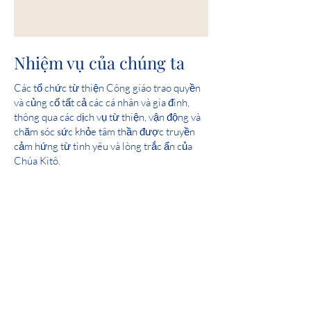
Nhiệm vụ của chúng ta
Các tổ chức từ thiện Công giáo trao quyền
và củng cố tất cả các cá nhân và gia đình,
thông qua các dịch vụ từ thiện, vận động và
chăm sóc sức khỏe tâm thần được truyền
cảm hứng từ tình yêu và lòng trắc ẩn của
Chúa Kitô.
tầm nhìn của chúng tôi
Phục vụ và giúp tạo ra các cộng đồng nơi tất
cả mọi người được an toàn, trải nghiệm tình
yêu và cảm thấy hy vọng.
Điểm tuyệt đối: Chương 24 về Sức khỏe
Tâm thần Iowa 2019 Đánh giá Giấy phép
của Tiểu bang