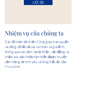
GỬI ĐI
Nhiệm vụ của chúng ta
Các tổ chức từ thiện Công giáo trao quyền
và củng cố tất cả các cá nhân và gia đình,
thông qua các dịch vụ từ thiện, vận động và
chăm sóc sức khỏe tâm thần được truyền
cảm hứng từ tình yêu và lòng trắc ẩn của
Chúa Kitô.
tầm nhìn của chúng tôi
Phục vụ và giúp tạo ra các cộng đồng nơi tất
cả mọi người được an toàn, trải nghiệm tình
yêu và cảm thấy hy vọng.
Điểm tuyệt đối: Chương 24 về Sức khỏe