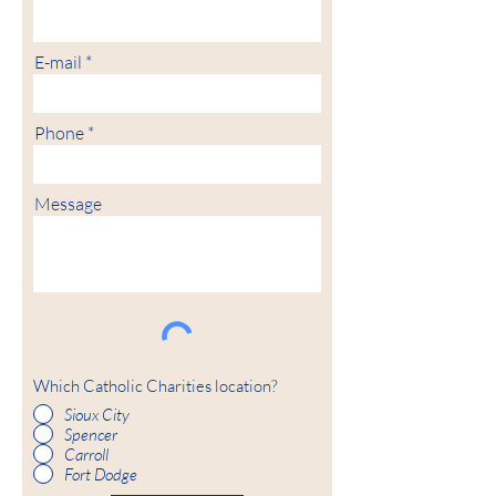
E-mail
Phone
Message
Which Catholic Charities location?
Sioux City
Spencer
Carroll
Fort Dodge