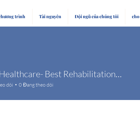
chương trình
Tài nguyên
Đội ngũ của chúng tôi
cho 
Tulasi Healthcare- Best Rehabilitation Centre
eo dõi
0
Đang theo dõi