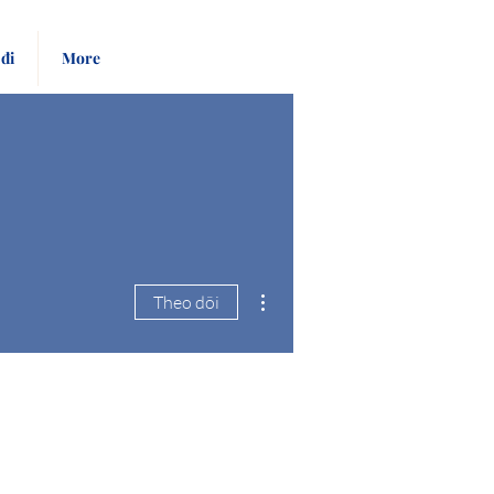
Pay
Give
đi
More
Bill
Now
Thao tác khác
Theo dõi