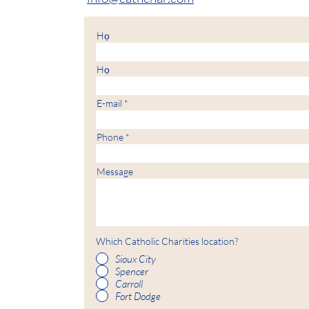
Họ
Họ
E-mail
Phone
Message
Which Catholic Charities location?
Sioux City
Spencer
Carroll
Fort Dodge