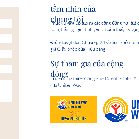
tầm nhìn của
chúng tôi
Phục vụ và giúp tạo ra các cộng đồng nơi tất
toàn, trải nghiệm tình yêu và cảm thấy hy vọn
Điểm tuyệt đối: Chương 24 về Sức khỏe Tâ
giá Giấy phép của Tiểu bang
Sự tham gia của cộng
đồng
Tổ chức từ thiện Công giáo là một thành viên
của United Way.