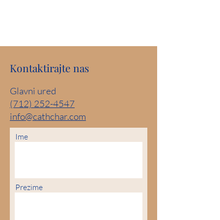
Kontaktirajte nas
Glavni ured
(712) 252-4547
info@cathchar.com
Ime
Prezime