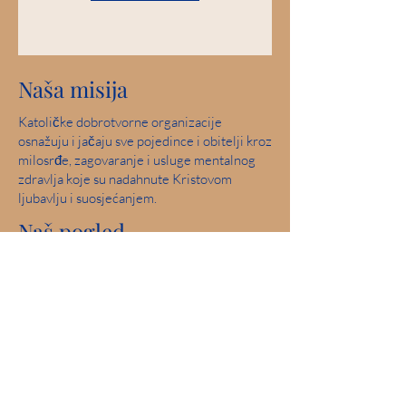
Naša misija
Katoličke dobrotvorne organizacije
osnažuju i jačaju sve pojedince i obitelji kroz
milosrđe, zagovaranje i usluge mentalnog
zdravlja koje su nadahnute Kristovom
ljubavlju i suosjećanjem.
Naš pogled
Služite i pomozite u stvaranju zajednica u
kojima su svi ljudi sigurni, doživljavaju ljubav
i osjećaju nadu.
Savršen rezultat: 2019. Iowa Mental Health
Poglavlje 24 Pregled državne licence
Angažman u zajednici