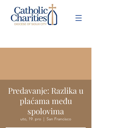
Pay Bill
Give
Now
Predavanje: Razlika u
plaćama među
spolovima
uto, 19. pro
  |  
San Francisco