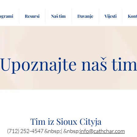
ogrami
Resursi
Naš tim
Davanje
Vijesti
Kont
Upoznajte naš ti
Tim iz Sioux Cityja
(712) 252-4547 &nbsp;| &nbsp;
info@cathchar.com