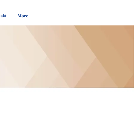
Pay
Give
akt
More
Bill
Now
m