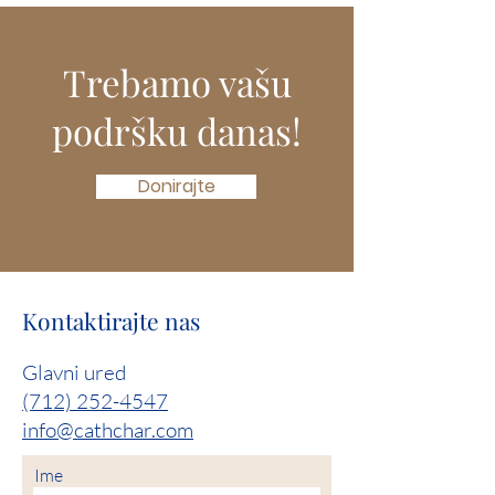
Trebamo vašu
podršku danas!
Donirajte
Kontaktirajte nas
Glavni ured
(712) 252-4547
info@cathchar.com
Ime