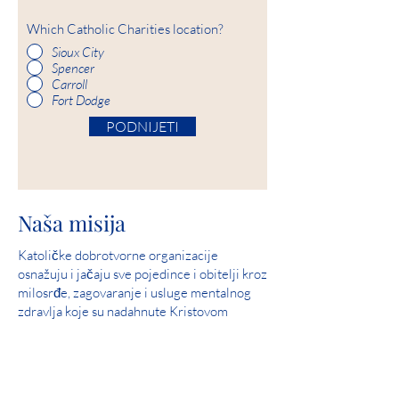
Which Catholic Charities location?
Sioux City
Spencer
Carroll
Fort Dodge
PODNIJETI
Naša misija
Katoličke dobrotvorne organizacije
osnažuju i jačaju sve pojedince i obitelji kroz
milosrđe, zagovaranje i usluge mentalnog
zdravlja koje su nadahnute Kristovom
ljubavlju i suosjećanjem.
Naš pogled
Služite i pomozite u stvaranju zajednica u