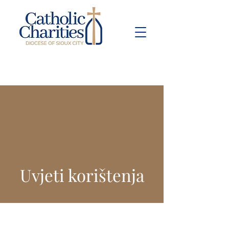
Pay Bill
Give
Now
Uvjeti korištenja