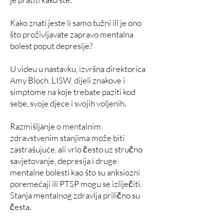
Kako znati jeste li samo tužni ili je ono
što proživljavate zapravo mentalna
bolest poput depresije?
U videu u nastavku, izvršna direktorica
Amy Bloch, LISW, dijeli znakove i
simptome na koje trebate paziti kod
sebe, svoje djece i svojih voljenih.
Razmišljanje o mentalnim
zdravstvenim stanjima može biti
zastrašujuće, ali vrlo često uz stručno
savjetovanje, depresija i druge
mentalne bolesti kao što su anksiozni
poremećaji ili PTSP mogu se izliječiti.
Stanja mentalnog zdravlja prilično su
česta.