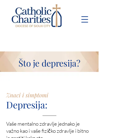
Pay Bill
Give
Now
Što je depresija?
Znaci i simptomi
Depresija:
Vaše mentalno zdravlje jednako je
važno kao i vaše fizičko zdravlje i bitno
je pratiti kako ste.