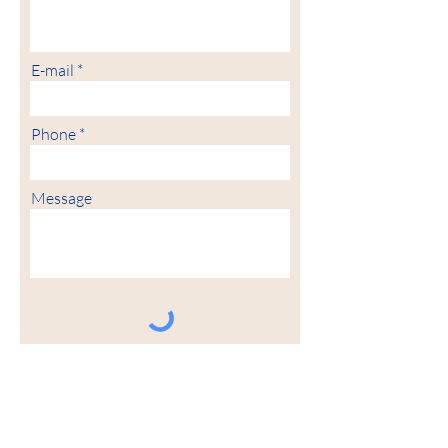
E-mail
Phone
Message
Which Catholic Charities location?
Sioux City
Spencer
Carroll
Fort Dodge