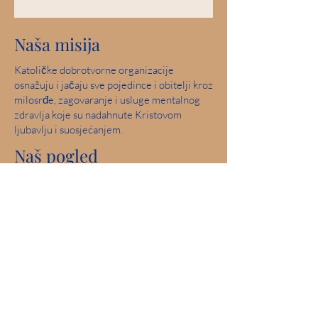
Naša misija
Katoličke dobrotvorne organizacije
osnažuju i jačaju sve pojedince i obitelji kroz
milosrđe, zagovaranje i usluge mentalnog
zdravlja koje su nadahnute Kristovom
ljubavlju i suosjećanjem.
Naš pogled
Služite i pomozite u stvaranju zajednica u
kojima su svi ljudi sigurni, doživljavaju ljubav
i osjećaju nadu.
Savršen rezultat: 2019. Iowa Mental Health
Poglavlje 24 Pregled državne licence
Angažman u zajednici
Catholic Charities je ponosni član United