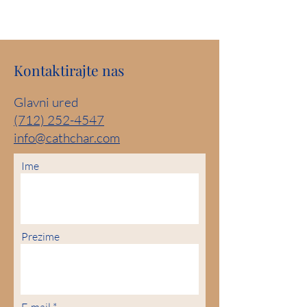
Kontaktirajte nas
Glavni ured
(712) 252-4547
info@cathchar.com
Ime
Prezime