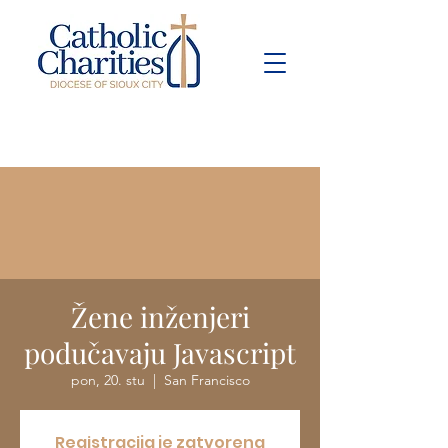
Pay Bill
Give
Now
Žene inženjeri
podučavaju Javascript
pon, 20. stu
  |  
San Francisco
Registracija je zatvorena