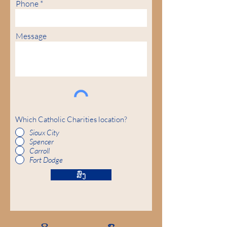
Phone
Message
Which Catholic Charities location?
Sioux City
Spencer
Carroll
Fort Dodge
ສົ່ງ