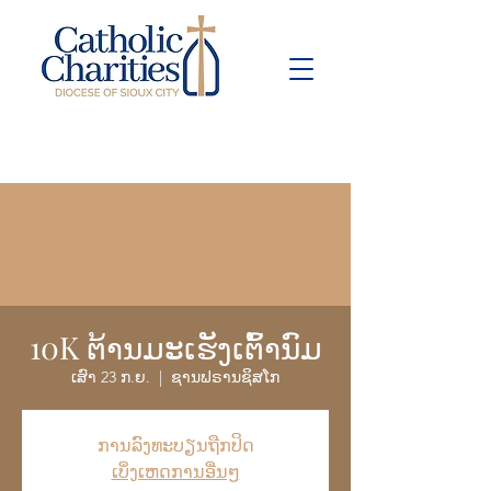
Pay Bill
Give
Now
10K ຕ້ານມະເຮັງເຕົ້ານົມ
ເສົາ 23 ກ.ຍ.
  |  
ຊານຟຣານຊິສໂກ
ການລົງທະບຽນຖືກປິດ
ເບິ່ງເຫດການອື່ນໆ