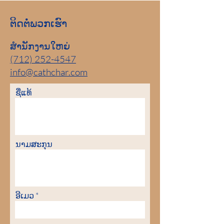
ຕິດ​ຕໍ່​ພວກ​ເຮົາ
ສຳນັກງານໃຫຍ່
(712) 252-4547
info@cathchar.com
ຊື່​ແທ້
ນາມ​ສະ​ກຸນ
ອີເມວ