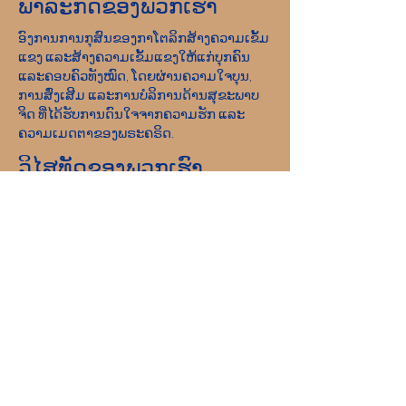
ພາລະກິດຂອງພວກເຮົາ
ອົງການການກຸສົນຂອງກາໂຕລິກສ້າງຄວາມເຂັ້ມ
ແຂງ ແລະສ້າງຄວາມເຂັ້ມແຂງໃຫ້ແກ່ບຸກຄົນ
ແລະຄອບຄົວທັງໝົດ, ໂດຍຜ່ານຄວາມໃຈບຸນ,
ການສົ່ງເສີມ ແລະການບໍລິການດ້ານສຸຂະພາບ
ຈິດ ທີ່ໄດ້ຮັບການດົນໃຈຈາກຄວາມຮັກ ແລະ
ຄວາມເມດຕາຂອງພຣະຄຣິດ.
ວິໄສທັດຂອງພວກເຮົາ
ຮັບ​ໃຊ້ ແລະ​ຊ່ວຍ​ສ້າງ​ຊຸມ​ຊົນ​ທີ່​ປະ​ຊາ​ຊົນ​ທັງ​ຫ
ມົດ​ມີ​ຄວາມ​ປອດ​ໄພ, ມີ​ປະ​ສົບ​ການ​ຄວາມ​ຮັກ​
ແລະ​ຄວາມ​ຮູ້​ສຶກ​ຄວາມ​ຫວັງ.
ຄະແນນທີ່ສົມບູນແບບ: 2019 Iowa Mental
Health ບົດທີ 24 ການທົບທວນໃບອະນຸຍາດຂອງ
ລັດ
ການມີສ່ວນຮ່ວມຂອງຊຸມຊົນ
Catholic Charities ເປັນສະມາຊິກທີ່ມີຄວາມ
ພູມໃຈຂອງ United Way.