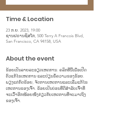
Time & Location
23 ກ.ຍ. 2023, 19:00
ຊານຟຣານຊິສໂກ, 500 Terry A Francois Blvd,
San Francisco, CA 94158, USA
About the event
ຂ້ອຍເປັນລາຍລະອຽດເຫດການ. ຄລິກທີ່ນີ້ເພື່ອເປີດ
ຕົວແກ້ໄຂເຫດການ ແລະປ່ຽນຂໍ້ຄວາມຂອງຂ້ອຍ. 
ພຽງແຕ່ກົດຂ້ອຍ, ຈັດການເຫດການແລະເລີ່ມແກ້ໄຂ
ເຫດການຂອງເຈົ້າ. ຂ້ອຍເປັນບ່ອນທີ່ດີສຳລັບເຈົ້າທີ່
ຈະເວົ້າອີກໜ້ອຍໜຶ່ງກ່ຽວກັບເຫດການທີ່ຈະມາເຖິງ
ຂອງເຈົ້າ.