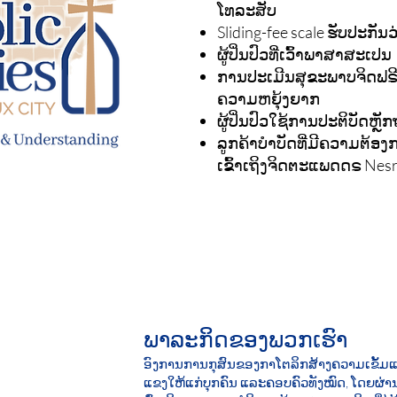
ໂທລະສັບ
Sliding-fee scale ຮັບປະກັນວ
ຜູ້ປິ່ນປົວທີ່ເວົ້າພາສາສະເປນ
ການປະເມີນສຸຂະພາບຈິດຟຣີສ
ຄວາມຫຍຸ້ງຍາກ
ຜູ້ປິ່ນປົວໃຊ້ການປະຕິບັດຫ
ລູກຄ້າບໍາບັດທີ່ມີຄວາມຕ້ອ
ເຂົ້າເຖິງຈິດຕະແພດດຣ Nesr
ພາລະກິດຂອງພວກເຮົາ
ອົງການການກຸສົນຂອງກາໂຕລິກສ້າງຄວາມເຂັ້ມແ
ແຂງໃຫ້ແກ່ບຸກຄົນ ແລະຄອບຄົວທັງໝົດ, ໂດຍຜ່