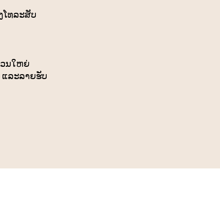
າງໂທລະສັບ
່ວນໃຫຍ່
ວ ແລະລາຍຮັບ