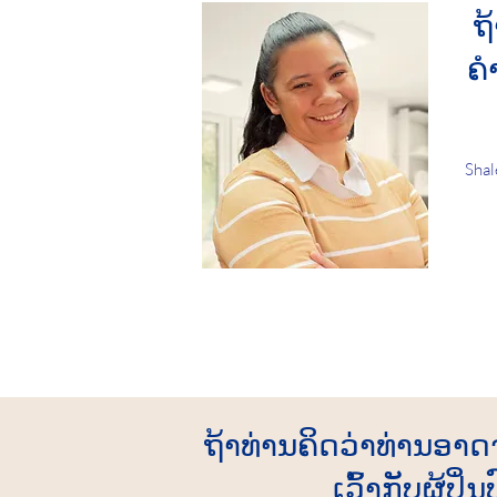
ຖ
ຄໍ
Shal
ຖ້າທ່ານຄິດວ່າທ່ານອາ
ເວົ້າກັບຜູ້ປິ