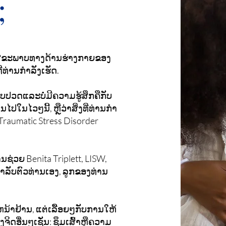
;
ບສຸຂະພາບທາງດ້ານຮ່າງກາຍຂອງ
່ທ່ານກໍາລັງເຮັດ.
ບປວດແລະບໍ່ມີຄວາມຮູ້ສຶກຄືກັບ
ປໃນໄວໆນີ້, ຫຼືວ່າສິ່ງທີ່ທ່ານກໍາ
Traumatic Stress Disorder
ນຊ່ວຍ Benita Triplett, LISW,
າລັບຕົວທ່ານເອງ, ລູກຂອງທ່ານ
າຢ້ານ, ແຕ່ເລື້ອຍໆກັບການໃຫ້
ດອື່ນໆເຊັ່ນ: ຊຶມເສົ້າຫຼືຄວາມ