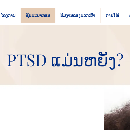
ໂຄງການ
ຊັບ​ພະ​ຍາ​ກອນ
ທີມ​ງານ​ຂອງ​ພວກ​ເຮົາ
ການໃຫ້
PTSD ແມ່ນຫຍັງ?