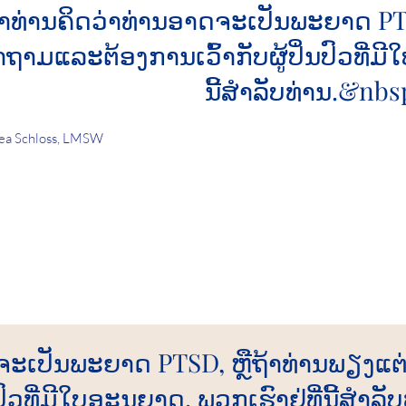
້າທ່ານຄິດວ່າທ່ານອາດຈະເປັນພະຍາດ PTS
າຖາມແລະຕ້ອງການເວົ້າກັບຜູ້ປິ່ນປົວທີ່ມີໃ
ນີ້ສໍາລັບທ່ານ.&nbs
ea Schloss, LMSW
ດຈະເປັນພະຍາດ PTSD, ຫຼືຖ້າທ່ານພຽງແ
່ນປົວທີ່ມີໃບອະນຸຍາດ, ພວກເຮົາຢູ່ທີ່ນີ້ສໍາ