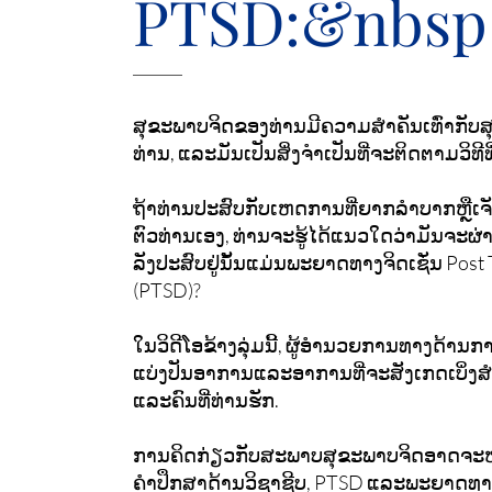
PTSD:&nbsp
ສຸຂະພາບຈິດຂອງທ່ານມີຄວາມສໍາຄັນເທົ່າກັ
ທ່ານ, ແລະມັນເປັນສິ່ງຈໍາເປັນທີ່ຈະຕິດຕາມວິທີທີ
ຖ້າທ່ານປະສົບກັບເຫດການທີ່ຍາກລໍາບາກຫຼືເຈັ
ຕົວທ່ານເອງ, ທ່ານຈະຮູ້ໄດ້ແນວໃດວ່າມັນຈະຜ່ານໄ
ລັງປະສົບຢູ່ນັ້ນແມ່ນພະຍາດທາງຈິດເຊັ່ນ Post 
(PTSD)?
ໃນວິດີໂອຂ້າງລຸ່ມນີ້, ຜູ້ອໍານວຍການທາງດ້ານກາ
ແບ່ງປັນອາການແລະອາການທີ່ຈະສັງເກດເບິ່ງສໍ
ແລະຄົນທີ່ທ່ານຮັກ.
ການຄິດກ່ຽວກັບສະພາບສຸຂະພາບຈິດອາດຈະຫນ້
ຄໍາປຶກສາດ້ານວິຊາຊີບ, PTSD ແລະພະຍາດທາງຈິ