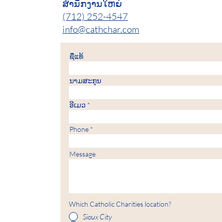
ສຳນັກງານໃຫຍ່
(712) 252-4547
info@cathchar.com
ຊື່​ແທ້
ນາມ​ສະ​ກຸນ
ອີເມວ
Phone
Message
Which Catholic Charities location?
Sioux City