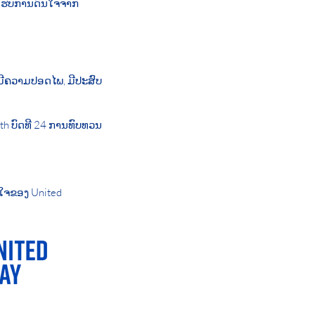
ດ້ຮັບການດົນໃຈຈາກ
​ມີ​ຄວາມ​ປອດ​ໄພ, ມີ​ປະ​ສົບ​
th ບົດທີ 24 ການທົບທວນ
ມໃຈຂອງ United