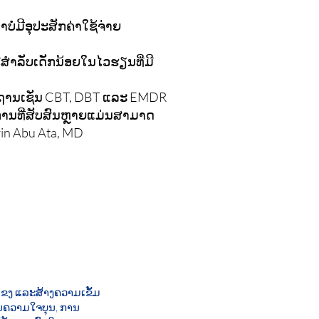
່າບໍ່ມີອຸປະສັກຄ່າໃຊ້ຈ່າຍ
ໍາລັບເດັກນ້ອຍໃນໄວຮຽນທີ່ມີ
ຼັກຖານເຊັ່ນ CBT, DBT ແລະ EMDR
ງການທີ່ສັບສົນຫຼາຍແມ່ນສາມາດ
in Abu Ata, MD
ຂງ ແລະສ້າງຄວາມເຂັ້ມ
ານຄວາມໃຈບຸນ, ການ