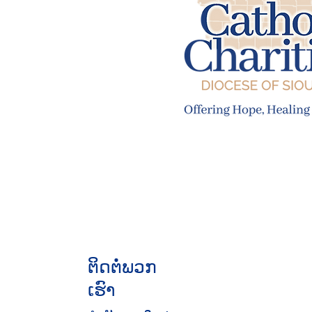
ຕິດ​ຕໍ່​ພວກ​
ເຮົາ