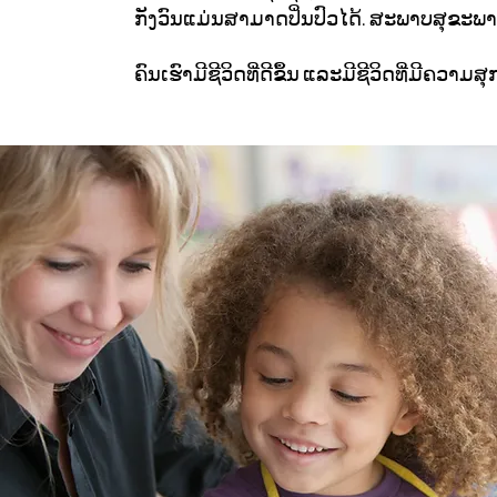
ກັງວົນແມ່ນສາມາດປິ່ນປົວໄດ້. ສະພາບສຸຂະພາບ
ຄົນເຮົາມີຊີວິດທີ່ດີຂຶ້ນ ແລະມີຊີວິດທີ່ມີຄວາມສຸ