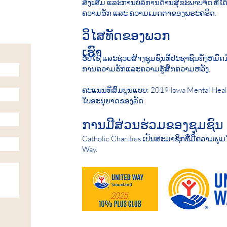
ສົ່ງເສີມ ແລະການບໍລິການດ້ານສຸຂະພາບຈິດ ທີ່ໄ
ຄວາມຮັກ ແລະ ຄວາມເມດຕາຂອງພຣະຄຣິດ.
ວິໄສທັດຂອງພວກ
ເຮົາ
ຮັບ​ໃຊ້ ແລະ​ຊ່ວຍ​ສ້າງ​ຊຸມ​ຊົນ​ທີ່​ປະ​ຊາ​ຊົນ​ທັງ​ຫມົດ
ການ​ຄວາມ​ຮັກ​ແລະ​ຄວາມ​ຮູ້​ສຶກ​ຄວາມ​ຫວັງ.
ຄະແນນທີ່ສົມບູນແບບ: 2019 Iowa Mental Heal
ໃບອະນຸຍາດຂອງລັດ
ການມີສ່ວນຮ່ວມຂອງຊຸມຊົນ
Catholic Charities ເປັນສະມາຊິກທີ່ມີຄວາມພູ
Way.