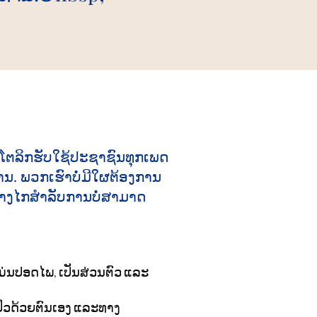
ໂຕລິກຮັບໃຊ້ປະຊາຊົນທຸກເພດ
 ພວກ​ເຮົາ​ບໍ່​ມີ​ໃຜ​ຕ້ອງ​ການ​
ງ​ໄກ​ສໍາ​ລັບ​ການ​ບໍ່​ສາ​ມາດ​
່ນປອດໄພ, ເປັນສ່ວນຕົວ ແລະ
ປົວດ້ວຍຕົນເອງ ແລະທາງ