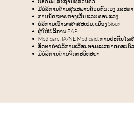
ປອດໄພ, ສະຖານທີ່ສ່ວນຕົວ
ມີບໍລິການດ້ານສຸຂະພາບດ້ວຍຕົນເອງ ແລະທ
ການນັດໝາຍກາງເວັນ ແລະ ຕອນແລງ
ບໍລິການເວົ້າພາສາສະເປນ, ເມືອງ Sioux
ຜູ້ໃຫ້ບໍລິການ EAP
Medicare, IA/NE Medicaid, ການປະກັນໄພສ
ອັດຕາຄ່າບໍລິການເລື່ອນຕາມຂະໜາດຄອບຄົ
ມີບໍລິການດ້ານຈິດຕະວິທະຍາ