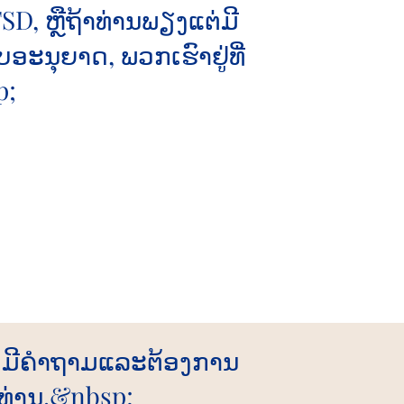
D, ຫຼືຖ້າທ່ານພຽງແຕ່ມີ
ບອະນຸຍາດ, ພວກເຮົາຢູ່ທີ່
p;
ຕ່ມີຄໍາຖາມແລະຕ້ອງການ
ລັບທ່ານ.&nbsp;