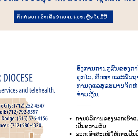
ຕິດຕໍ່ພວກເຮົາເພື່ອຂໍຄວາມຊ່ວຍເຫຼືອໃນມື້ນີ້.
ອົງການການກຸສົນຂອງກາ
ທຸກໄວ, ສັດທາ ແລະພື້ນຖານ.
ການ​ດູ​ແລ​ສຸ​ຂະ​ພາບ​ຈິດ​ຫ່າ
ຈ່າຍ​ເງິນ.
ການບໍລິການຂອງພວກເຮົາແມ
ເປັນຄວາມລັບ
ພວກເຮົາສະເໜີໃຫ້ການປິ່ນ