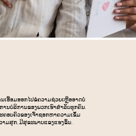
້ອມ​ອອກ​ໄປ​ຂໍ​ຄວາມ​ຊ່ວຍ​ເຫຼືອ​ອາດ​ບໍ່​
ານບໍລິການຂອງພວກເຮົາສຳລັບທຸກຄົນ.
ົ້າ ແລະຄອບຄົວຂອງເຈົ້າຊອກຫາຄວາມເຂັ້ມ
ວາມສຸກ, ມີສຸຂະພາບແຂງແຮງຂຶ້ນ.