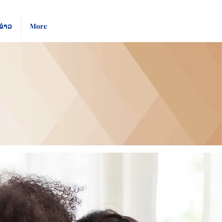
Pay
Give
ຂ່າວ
More
Bill
Now