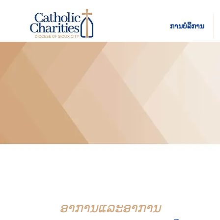
ການບໍລິການ
ອາການແລະອາການ