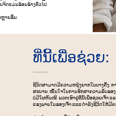
ຈິດແມ່ນຂ້ອນຂ້າງທົ່ວໄປ.
ກຫຼາຍຂຶ້ນ.
ທີ່ນີ້ເພື່ອຊ່ວຍ:
ຊີວິດສາມາດມີຄວາມຫຍຸ້ງຍາກໃນບາງຄັ້ງ. ການ​ເອື
ສະບາຍ. ໝັ້ນໃຈໃນການຮັກສາຄວາມລັບຂອງກ
ບໍ່ມີໃຜຫັນໜີ. ພວກເຮົາຢູ່ທີ່ນີ້ເພື່ອຊ່ວຍເຈ
ແຂງພາຍໃນຂອງເຈົ້າ ແລະ ດຳລົງຊີວິດໃຫ້ມີຄ