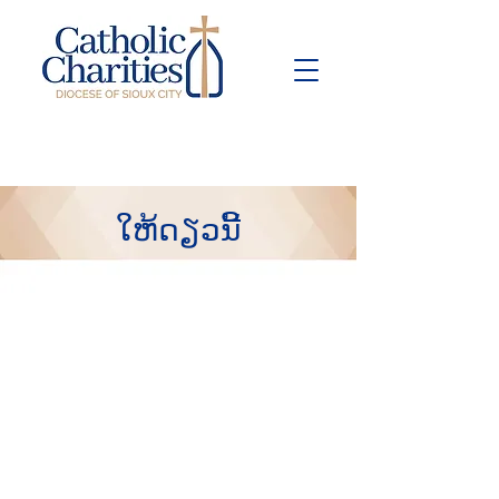
Pay Bill
Give
Now
ໃຫ້ດຽວນີ້