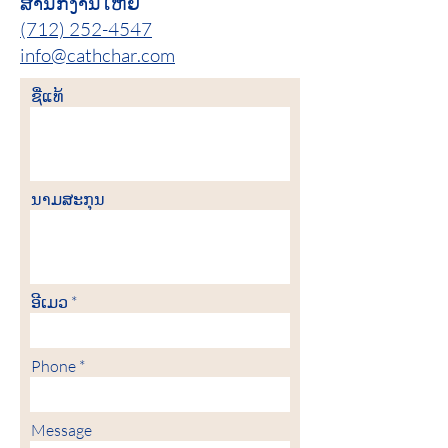
ສຳນັກງານໃຫຍ່
(712) 252-4547
info@cathchar.com
ຊື່​ແທ້
ນາມ​ສະ​ກຸນ
ອີເມວ
Phone
Message