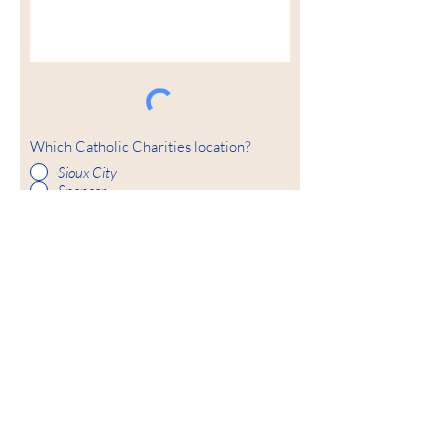
Which Catholic Charities location?
Sioux City
Spencer
Carroll
Fort Dodge
ສົ່ງ
ພາລະກິດຂອງພວກເຮົາ
ອົງການການກຸສົນຂອງກາໂຕລິກສ້າງຄວາມເຂັ້ມ
ແຂງ ແລະສ້າງຄວາມເຂັ້ມແຂງໃຫ້ແກ່ບຸກຄົນ
ແລະຄອບຄົວທັງໝົດ, ໂດຍຜ່ານຄວາມໃຈບຸນ,