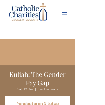
Pay Bill
Give
Now
Kuliah: The Gender
Pay Gap
Sal, 19 Dés
  |  
San Fransisco
Pendaptaran Ditutup