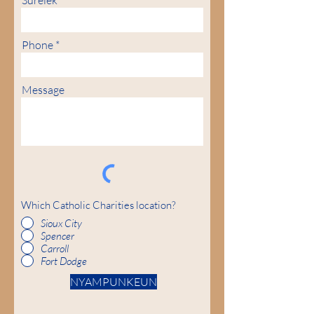
Surélék
Phone
Message
Which Catholic Charities location?
Sioux City
Spencer
Carroll
Fort Dodge
NYAMPUNKEUN