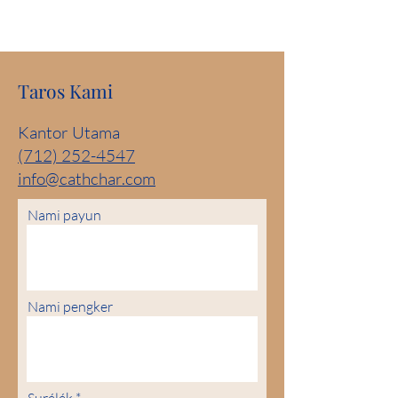
Taros Kami
Kantor Utama
(712) 252-4547
info@cathchar.com
Nami payun
Nami pengker