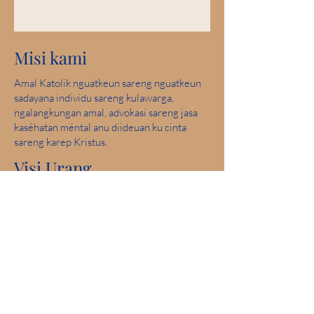
Misi kami
Amal Katolik nguatkeun sareng nguatkeun
sadayana individu sareng kulawarga,
ngalangkungan amal, advokasi sareng jasa
kaséhatan méntal anu diideuan ku cinta
sareng karep Kristus.
Visi Urang
Ngawula sarta mantuan nyieun komunitas
dimana sakabeh jalma aman, ngalaman cinta
jeung ngarasa harepan.
skor sampurna: 2019 Iowa Kaséhatan
Mental Bab 24 Review Licensure Propinsi
Partisipasi Komunitas