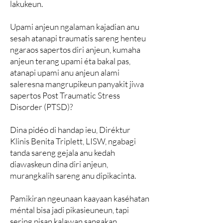
lakukeun.
Upami anjeun ngalaman kajadian anu
sesah atanapi traumatis sareng henteu
ngaraos sapertos diri anjeun, kumaha
anjeun terang upami éta bakal pas,
atanapi upami anu anjeun alami
saleresna mangrupikeun panyakit jiwa
sapertos Post Traumatic Stress
Disorder (PTSD)?
Dina pidéo di handap ieu, Diréktur
Klinis Benita Triplett, LISW, ngabagi
tanda sareng gejala anu kedah
diawaskeun dina diri anjeun,
murangkalih sareng anu dipikacinta.
Pamikiran ngeunaan kaayaan kaséhatan
méntal bisa jadi pikasieuneun, tapi
sering pisan kalawan sangakan