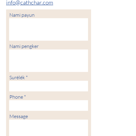
info@cathchar.com
Nami payun
Nami pengker
Surélék
Phone
Message