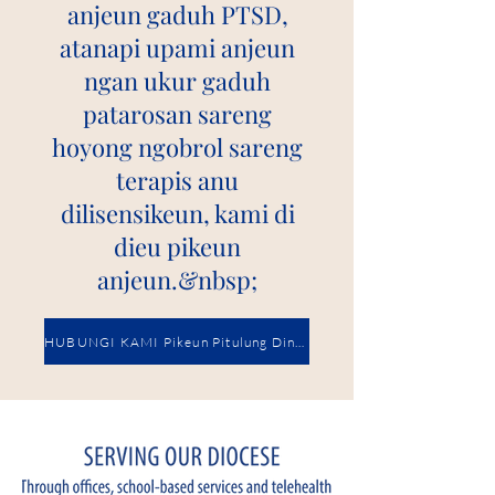
anjeun gaduh PTSD,
atanapi upami anjeun
ngan ukur gaduh
patarosan sareng
hoyong ngobrol sareng
terapis anu
dilisensikeun, kami di
dieu pikeun
anjeun.&nbsp;
HUBUNGI KAMI Pikeun Pitulung Dinten.