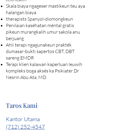
Skala biaya ngageser mastikeun teu aya
halangan biaya
therapists Spanyol-diomongkeun
Penilaian kaséhatan méntal gratis
pikeun murangkalih umur sakola anu
berjuang
Ahli terapi ngagunakeun prakték
dumasar-bukti sapertos CBT, DBT
sareng EMDR
Terapi klien kalawan kaperluan leuwih
kompleks boga aksés ka Psikiater Dr
Nesrin Abu Ata, MD
Taros Kami
Kantor Utama
(712) 252-4547