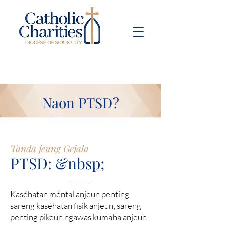
Pay Bill
Give
Now
Naon PTSD?
Tanda jeung Gejala
PTSD: &nbsp;
Kaséhatan méntal anjeun penting
sareng kaséhatan fisik anjeun, sareng
penting pikeun ngawas kumaha anjeun