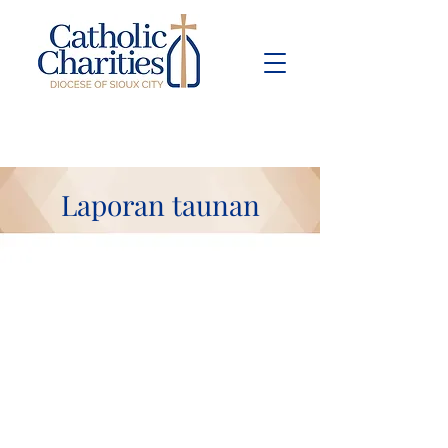
Pay Bill
Give
Now
Laporan taunan