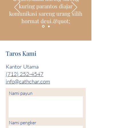
kuring parantos diajar
komunikasi sareng urang silih
hormat deui.&quot;
Taros Kami
Kantor Utama
(712) 252-4547
info@cathchar.com
Nami payun
Nami pengker