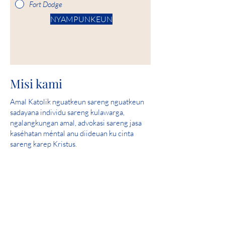
Fort Dodge
NYAMPUNKEUN
Misi kami
Amal Katolik nguatkeun sareng nguatkeun
sadayana individu sareng kulawarga,
ngalangkungan amal, advokasi sareng jasa
kaséhatan méntal anu diideuan ku cinta
sareng karep Kristus.
Visi Urang
Ngawula sarta mantuan nyieun komunitas
dimana sakabeh jalma aman, ngalaman cinta
jeung ngarasa harepan.
skor sampurna: 2019 Iowa Kaséhatan