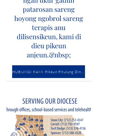
ngan ukur gaduh
patarosan sareng
hoyong ngobrol sareng
terapis anu
dilisensikeun, kami di
dieu pikeun
anjeun.&nbsp;
HUBUNGI KAMI Pikeun Pitulung Dinten.