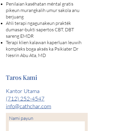
Penilaian kaséhatan méntal gratis
pikeun murangkalih umur sakola anu
berjuang
Ahli terapi ngagunakeun prakték
dumasar-bukti sapertos CBT, DBT
sareng EMDR
Terapi klien kalawan kaperluan leuwih
kompleks boga aksés ka Psikiater Dr
Nesrin Abu Ata, MD
Taros Kami
Kantor Utama
(712) 252-4547
info@cathchar.com
Nami payun