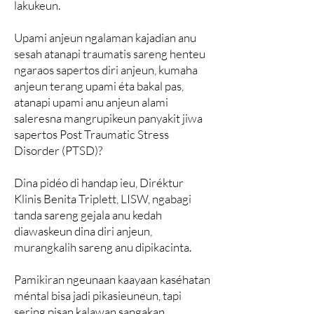
lakukeun.
Upami anjeun ngalaman kajadian anu
sesah atanapi traumatis sareng henteu
ngaraos sapertos diri anjeun, kumaha
anjeun terang upami éta bakal pas,
atanapi upami anu anjeun alami
saleresna mangrupikeun panyakit jiwa
sapertos Post Traumatic Stress
Disorder (PTSD)?
Dina pidéo di handap ieu, Diréktur
Klinis Benita Triplett, LISW, ngabagi
tanda sareng gejala anu kedah
diawaskeun dina diri anjeun,
murangkalih sareng anu dipikacinta.
Pamikiran ngeunaan kaayaan kaséhatan
méntal bisa jadi pikasieuneun, tapi
sering pisan kalawan sangakan