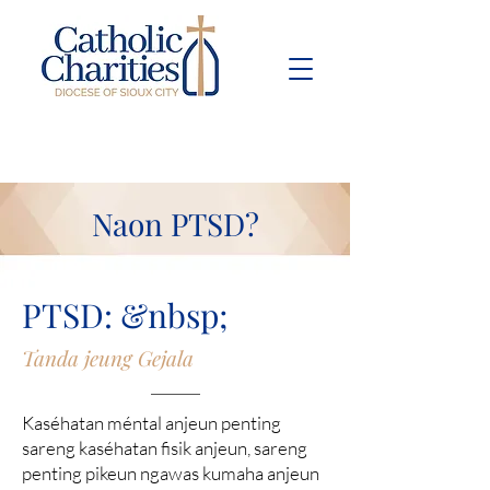
Pay Bill
Give
Now
Naon PTSD?
PTSD: &nbsp;
Tanda jeung Gejala
Kaséhatan méntal anjeun penting
sareng kaséhatan fisik anjeun, sareng
penting pikeun ngawas kumaha anjeun