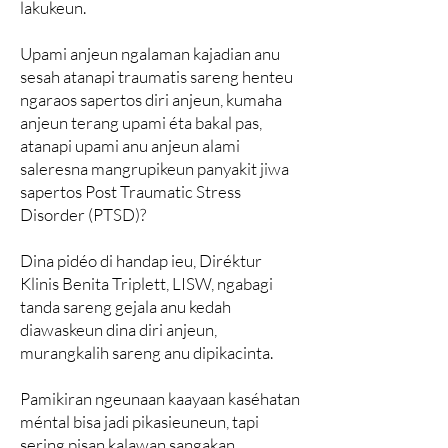
lakukeun.
Upami anjeun ngalaman kajadian anu
sesah atanapi traumatis sareng henteu
ngaraos sapertos diri anjeun, kumaha
anjeun terang upami éta bakal pas,
atanapi upami anu anjeun alami
saleresna mangrupikeun panyakit jiwa
sapertos Post Traumatic Stress
Disorder (PTSD)?
Dina pidéo di handap ieu, Diréktur
Klinis Benita Triplett, LISW, ngabagi
tanda sareng gejala anu kedah
diawaskeun dina diri anjeun,
murangkalih sareng anu dipikacinta.
Pamikiran ngeunaan kaayaan kaséhatan
méntal bisa jadi pikasieuneun, tapi
sering pisan kalawan sangakan