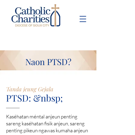
Pay Bill
Give
Now
Naon PTSD?
Tanda jeung Gejala
PTSD: &nbsp;
Kaséhatan méntal anjeun penting
sareng kaséhatan fisik anjeun, sareng
penting pikeun ngawas kumaha anjeun