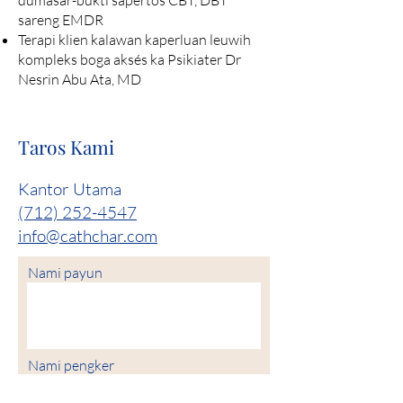
dumasar-bukti sapertos CBT, DBT
sareng EMDR
Terapi klien kalawan kaperluan leuwih
kompleks boga aksés ka Psikiater Dr
Nesrin Abu Ata, MD
Taros Kami
Kantor Utama
(712) 252-4547
info@cathchar.com
Nami payun
Nami pengker