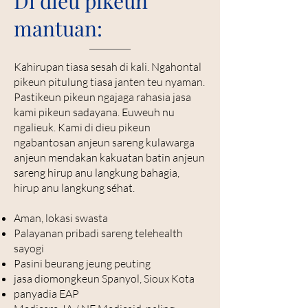
Di dieu pikeun
mantuan:
Kahirupan tiasa sesah di kali. Ngahontal
pikeun pitulung tiasa janten teu nyaman.
Pastikeun pikeun ngajaga rahasia jasa
kami pikeun sadayana. Euweuh nu
ngalieuk. Kami di dieu pikeun
ngabantosan anjeun sareng kulawarga
anjeun mendakan kakuatan batin anjeun
sareng hirup anu langkung bahagia,
hirup anu langkung séhat.
Aman, lokasi swasta
Palayanan pribadi sareng telehealth
sayogi
Pasini beurang jeung peuting
jasa diomongkeun Spanyol, Sioux Kota
panyadia EAP