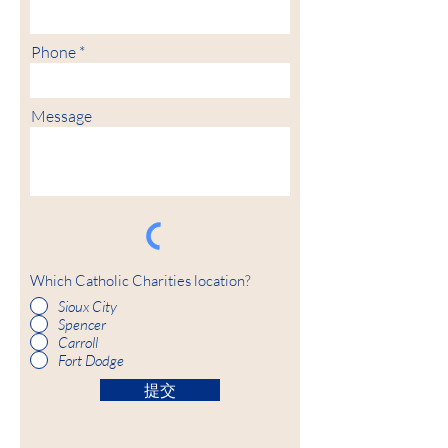
Phone
Message
Which Catholic Charities location?
Sioux City
Spencer
Carroll
Fort Dodge
提交