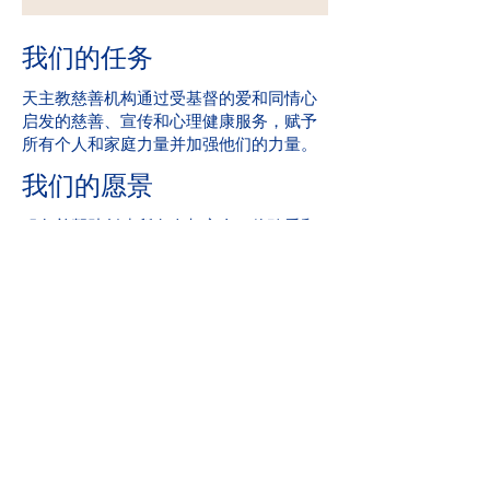
我们的任务
天主教慈善机构通过受基督的爱和同情心
启发的慈善、宣传和心理健康服务，赋予
所有个人和家庭力量并加强他们的力量。
我们的愿景
服务并帮助创建所有人都安全、体验爱和
感受到希望的社区。
满分：2019 年爱荷华州心理健康第 24 章
州执照审查
社区参与
天主教慈善机构是 United Way 的骄傲成
员。