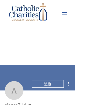
Pay Bill
Give
Now
更多動作
追蹤
ajones714
管理員
ajones714