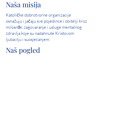
Naša misija
Katoličke dobrotvorne organizacije
osnažuju i jačaju sve pojedince i obitelji kroz
milosrđe, zagovaranje i usluge mentalnog
zdravlja koje su nadahnute Kristovom
ljubavlju i suosjećanjem.
Naš pogled
Služite i pomozite u stvaranju zajednica u
kojima su svi ljudi sigurni, doživljavaju ljubav
i osjećaju nadu.
Savršen rezultat: 2019. Iowa Mental Health
Poglavlje 24 Pregled državne licence
Angažman u zajednici
Catholic Charities je ponosni član United
Waya.