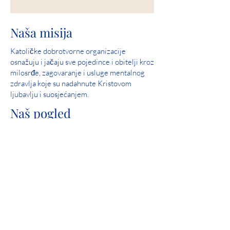
Naša misija
Katoličke dobrotvorne organizacije
osnažuju i jačaju sve pojedince i obitelji kroz
milosrđe, zagovaranje i usluge mentalnog
zdravlja koje su nadahnute Kristovom
ljubavlju i suosjećanjem.
Naš pogled
Služite i pomozite u stvaranju zajednica u
kojima su svi ljudi sigurni, doživljavaju ljubav
i osjećaju nadu.
Savršen rezultat: 2019. Iowa Mental Health
Poglavlje 24 Pregled državne licence
Angažman u zajednici
Catholic Charities je ponosni član United