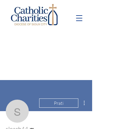
Pay Bill
Give
Now
Više radnji
Prati
sleach44
Administrator
sleach44