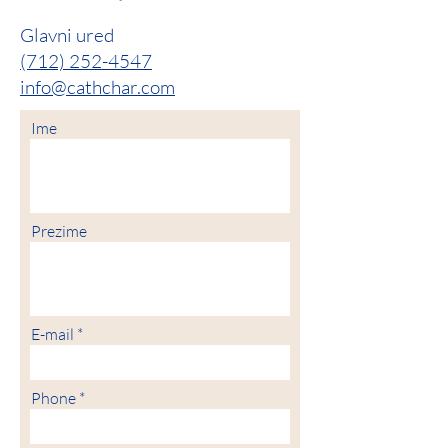
Glavni ured
(712) 252-4547
info@cathchar.com
Ime
Prezime
E-mail
Phone