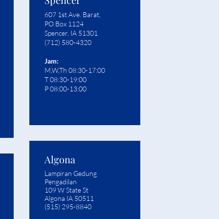
607 1st Ave. Barat,
PO Box 1124
Spencer, IA 51301
(712) 580-4320
Jam:
M,W,Th 08:30-17:00
T 08:30-19:00
P 08:00-13:00
Algona
Lampiran Gedung
Pengadilan
109 W State St
Algona IA 50511
(515) 295-8840