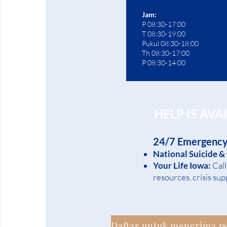
Jam:
P 08:30-17:00
T 08:30-19:00
Pukul 08:30-18:00
Th 08:30-17:00
P 08:30-14:00
HELP IS AVA
24/7 Emergency
National Suicide &
Your Life Iowa:
Cal
resources, crisis sup