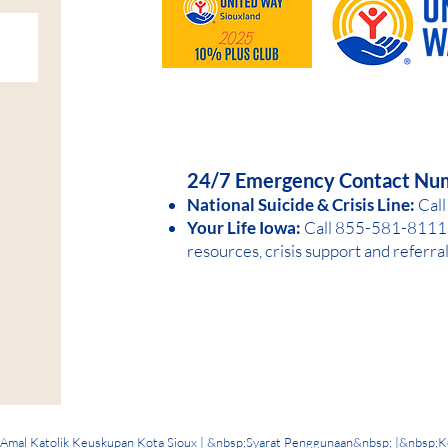
HELP IS AVAILABLE D
24/7 Emergency Contact Nu
National Suicide &
Crisis Line:
Call
Your Life Iowa:
Call 855-581-8
1
11 
resources, crisis support and referra
mal Katolik Keuskupan Kota Sioux | &nbsp;
Syarat Penggunaan
&nbsp; |&nbsp;
K