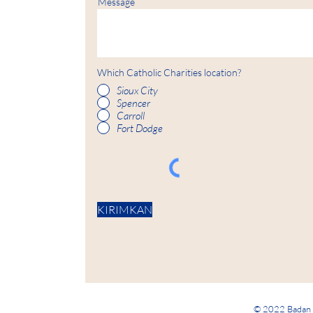
Message
Which Catholic Charities location?
Sioux City
Spencer
Carroll
Fort Dodge
KIRIMKAN
© 2022 Badan A