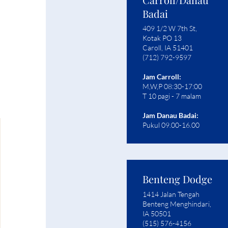
3
Badai
409 1/2 W 7th St,
Kotak PO 13
Caroll, IA 51401
(712) 792-9597
Jam Carroll:
M,W,P 08:30-17:00
T 10 pagi - 7 malam
Jam Danau Badai:
Pukul 09.00-16.00
Benteng Dodge
1414 Jalan Tengah
Benteng Menghindari,
IA 50501
(515) 576-4156