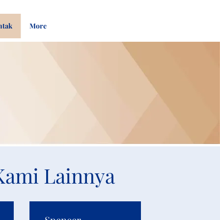
Pay
Give
ntak
More
Bill
Now
Kami Lainnya
Spencer