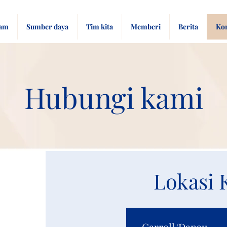
ram
Sumber daya
Tim kita
Memberi
Berita
Ko
Hubungi kami
Lokasi 
Carroll/Danau