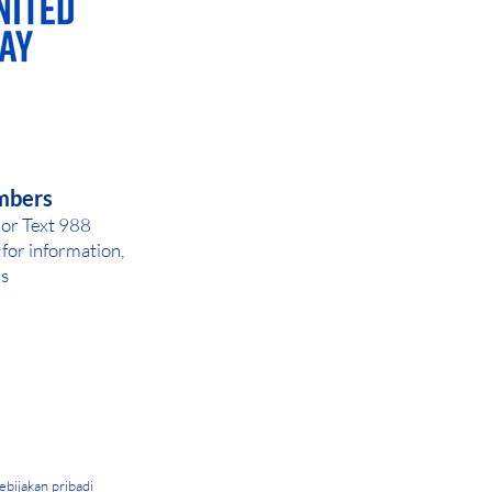
AY OR NIGHT
mbers
 or Text 988
for inf
ormation,
ls
ebijakan pribadi