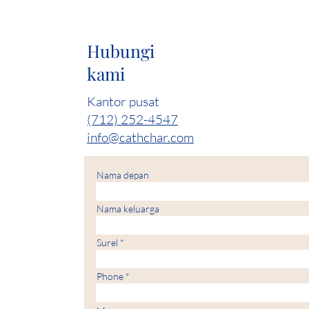
Hubungi
kami
Kantor pusat
(712) 252-4547
info@cathchar.com
Nama depan
Nama keluarga
Surel
Phone