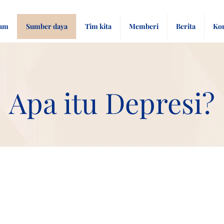
ram
Sumber daya
Tim kita
Memberi
Berita
Ko
Apa itu Depresi?