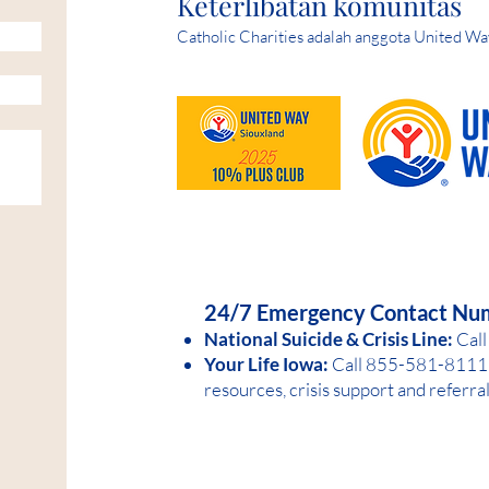
Keterlibatan komunitas
Catholic Charities adalah anggota United Wa
HELP IS AVAILABLE D
24/7 Emergency Contact Nu
National Suicide &
Crisis Line:
Call
Your Life Iowa:
Call 855-581-8
1
11 
resources, crisis support and referra