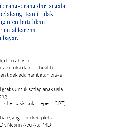
i orang-orang dari segala
 belakang. Kami tidak
ang membutuhkan
mental karena
bayar.
i, dan rahasia
tap muka dan telehealth
kan tidak ada hambatan biaya
l
 gratis untuk setiap anak usia
ang
ik berbasis bukti seperti CBT,
uhan yang lebih kompleks
r Dr. Nesrin Abu Ata, MD