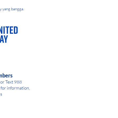
y yang bangga.
AY OR NIGHT
mbers
 or Text 988
for inf
ormation,
ls