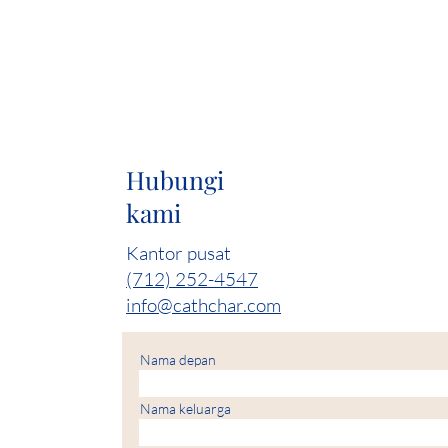
Hubungi
kami
Kantor pusat
(712) 252-4547
info@cathchar.com
Nama depan
Nama keluarga