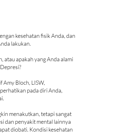
ngan kesehatan fisik Anda, dan
Anda lakukan.
h, atau apakah yang Anda alami
 Depresi?
if Amy Bloch, LISW,
perhatikan pada diri Anda,
i.
kin menakutkan, tetapi sangat
si dan penyakit mental lainnya
at diobati. Kondisi kesehatan