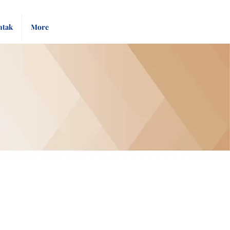
Pay
Give
ntak
More
Bill
Now