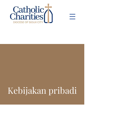
Pay Bill
Give
Now
Kebijakan pribadi