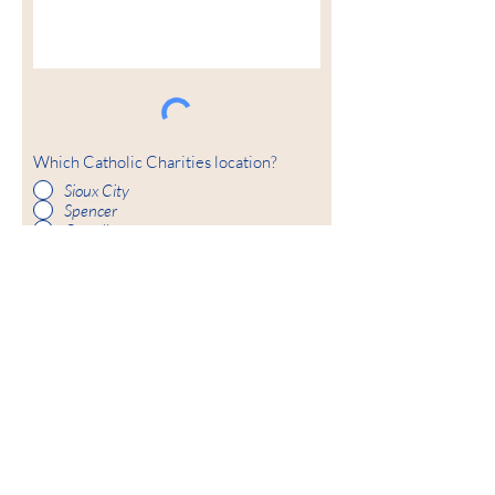
Which Catholic Charities location?
Sioux City
Spencer
Carroll
Fort Dodge
KIRIMKAN
Misi kita
Catholic Charities memberdayakan dan
memperkuat semua individu dan keluarga,