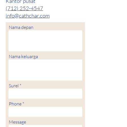
Kantor pusat
(712) 252-4547
info@cathchar.com
Nama depan
Nama keluarga
Surel
Phone
Message