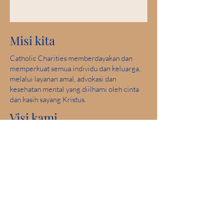
Misi kita
Catholic Charities memberdayakan dan
memperkuat semua individu dan keluarga,
melalui layanan amal, advokasi dan
kesehatan mental yang diilhami oleh cinta
dan kasih sayang Kristus.
Visi kami
Melayani dan membantu menciptakan
komunitas di mana semua orang aman,
merasakan cinta dan merasakan harapan.
Skor Sempurna: 2019 Iowa Mental Health
Bab 24 Tinjauan Lisensi Negara
Keterlibatan komunitas