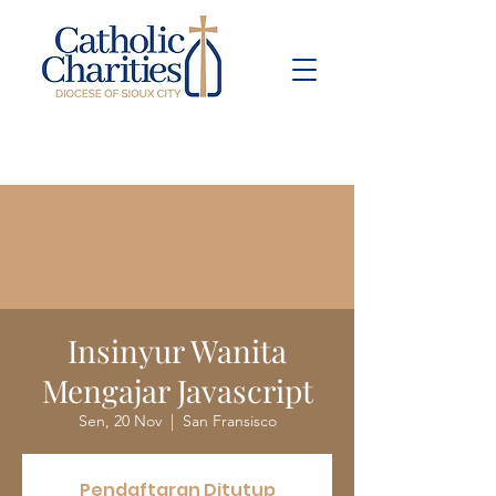
Pay Bill
Give
Now
Insinyur Wanita
Mengajar Javascript
Sen, 20 Nov
  |  
San Fransisco
Pendaftaran Ditutup