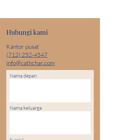
Hubungi kami
Kantor pusat
(712) 252-4547
info@cathchar.com
Nama depan
Nama keluarga