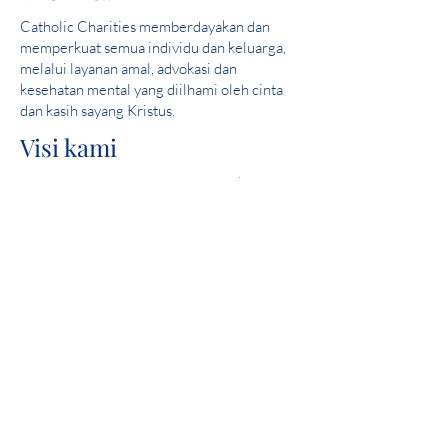
Catholic Charities memberdayakan dan
memperkuat semua individu dan keluarga,
melalui layanan amal, advokasi dan
kesehatan mental yang diilhami oleh cinta
dan kasih sayang Kristus.
Visi kami
Melayani dan membantu menciptakan
komunitas di mana semua orang aman,
merasakan cinta dan merasakan harapan.
Skor Sempurna: 2019 Iowa Mental Health
Bab 24 Tinjauan Lisensi Negara
Keterlibatan komunitas
Catholic Charities adalah anggota United
Way yang bangga.