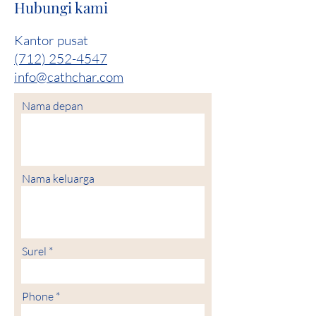
Hubungi kami
Kantor pusat
(712) 252-4547
info@cathchar.com
Nama depan
Nama keluarga
Surel
Phone