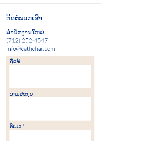
ຕິດ​ຕໍ່​ພວກ​ເຮົາ
ສຳນັກງານໃຫຍ່
(712) 252-4547
info@cathchar.com
ຊື່​ແທ້
ນາມ​ສະ​ກຸນ
ອີເມວ