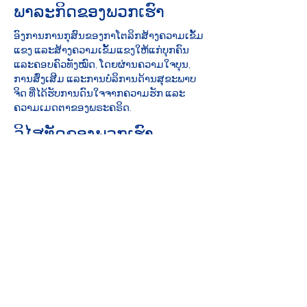
ພາລະກິດຂອງພວກເຮົາ
ອົງການການກຸສົນຂອງກາໂຕລິກສ້າງຄວາມເຂັ້ມ
ແຂງ ແລະສ້າງຄວາມເຂັ້ມແຂງໃຫ້ແກ່ບຸກຄົນ
ແລະຄອບຄົວທັງໝົດ, ໂດຍຜ່ານຄວາມໃຈບຸນ,
ການສົ່ງເສີມ ແລະການບໍລິການດ້ານສຸຂະພາບ
ຈິດ ທີ່ໄດ້ຮັບການດົນໃຈຈາກຄວາມຮັກ ແລະ
ຄວາມເມດຕາຂອງພຣະຄຣິດ.
ວິໄສທັດຂອງພວກເຮົາ
ຮັບ​ໃຊ້ ແລະ​ຊ່ວຍ​ສ້າງ​ຊຸມ​ຊົນ​ທີ່​ປະ​ຊາ​ຊົນ​ທັງ​ຫ
ມົດ​ມີ​ຄວາມ​ປອດ​ໄພ, ມີ​ປະ​ສົບ​ການ​ຄວາມ​ຮັກ​
ແລະ​ຄວາມ​ຮູ້​ສຶກ​ຄວາມ​ຫວັງ.
ຄະແນນທີ່ສົມບູນແບບ: 2019 Iowa Mental
Health ບົດທີ 24 ການທົບທວນໃບອະນຸຍາດຂອງ
ລັດ
ການມີສ່ວນຮ່ວມຂອງຊຸມຊົນ
Catholic Charities ເປັນສະມາຊິກທີ່ມີຄວາມ
ພູມໃຈຂອງ United Way.