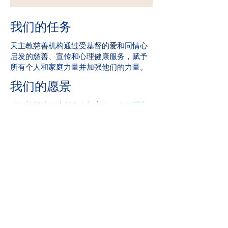
我们的任务
天主教慈善机构通过受基督的爱和同情心
启发的慈善、宣传和心理健康服务，赋予
所有个人和家庭力量并加强他们的力量。
我们的愿景
服务并帮助创建所有人都安全、体验爱和
感受到希望的社区。
满分：2019 年爱荷华州心理健康第 24 章
州执照审查
社区参与
天主教慈善机构是 United Way 的骄傲成
员。