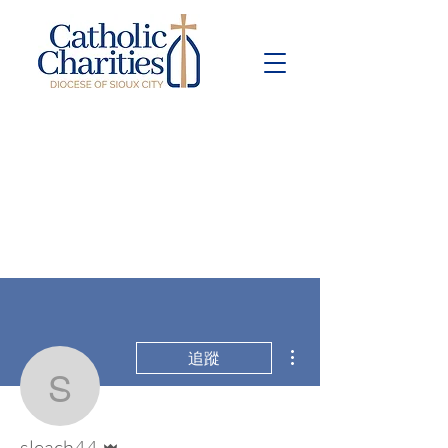
Pay Bill
Give
Now
更多動作
追蹤
sleach44
管理員
sleach44