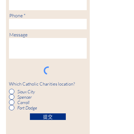
Phone
Message
Which Catholic Charities location?
Sioux City
Spencer
Carroll
Fort Dodge
提交