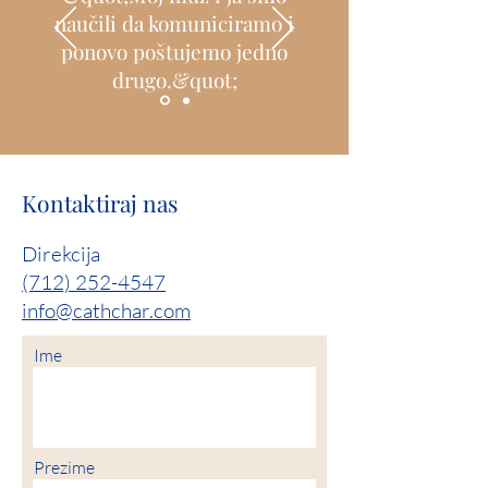
naučili da komuniciramo i
ponovo poštujemo jedno
drugo.&quot;
Kontaktiraj nas
Direkcija
(712) 252-4547
info@cathchar.com
Ime
Prezime