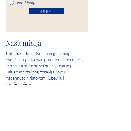
Fort Dodge
SUBMIT
Naša misija
Katoličke dobrotvorne organizacije
osnažuju i jačaju sve pojedince i porodice,
kroz dobrotvorne svrhe, zagovaranje i
usluge mentalnog zdravlja koje su
nadahnute Kristovom ljubavlju i
suosjećanjem.
Naša vizija
Služite i pomozite u stvaranju zajednica u
kojima su svi ljudi sigurni, doživljavaju ljubav
i osjećaju nadu.
Savršen rezultat: 2019 Iowa Mental Health