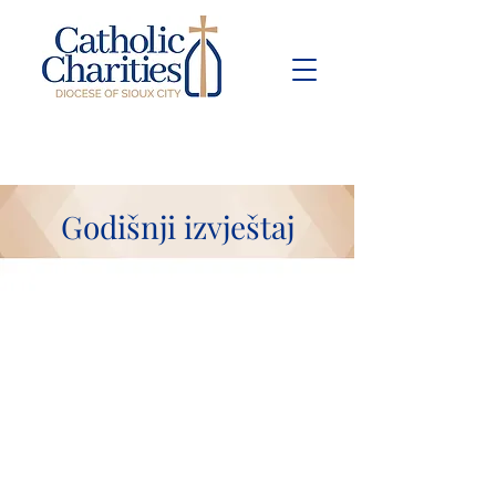
Pay Bill
Give
Now
Godišnji izvještaj