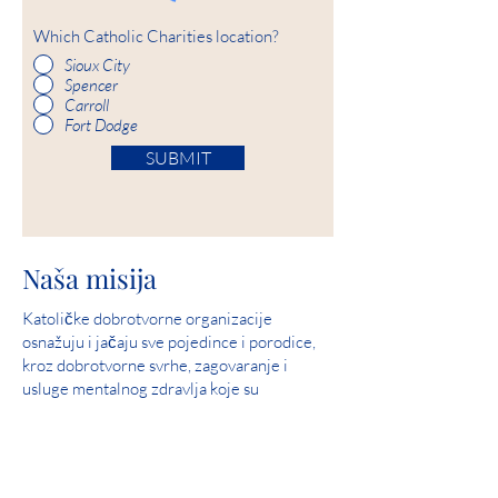
Which Catholic Charities location?
Sioux City
Spencer
Carroll
Fort Dodge
SUBMIT
Naša misija
Katoličke dobrotvorne organizacije
osnažuju i jačaju sve pojedince i porodice,
kroz dobrotvorne svrhe, zagovaranje i
usluge mentalnog zdravlja koje su
nadahnute Kristovom ljubavlju i
suosjećanjem.
Naša vizija