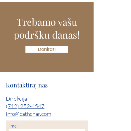
Trebamo vašu
podršku danas!
Donirati
Kontaktiraj nas
Direkcija
(712) 252-4547
info@cathchar.com
Ime