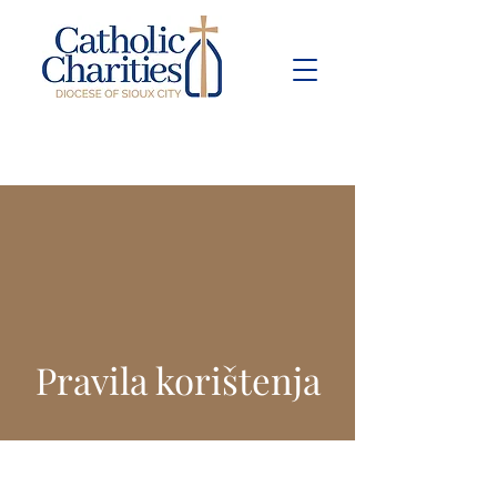
Pay Bill
Give
Now
Pravila korištenja