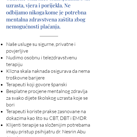
uzrasta, vjera i porijekla. Ne
odbijamo nikoga kome je potrebna
mentalna zdravstvena zaštita zbog
nemogućnosti plaćanja.
Naše usluge su sigurne, privatne i
povjerljive
Nudimo osobnu i telezdravstvenu
terapiju
Klizna skala naknada osigurava da nema
troškovne barijere
Terapeuti koji govore španski
Besplatne procjene mentalnog zdravlja
za svako dijete školskog uzrasta koje se
bori
Terapeuti koriste prakse zasnovane na
dokazima kao što su CBT, DBT i EMDR
Klijenti terapije sa složenijim potrebama
imaju pristup psihijatru dr. Nesrin Abu