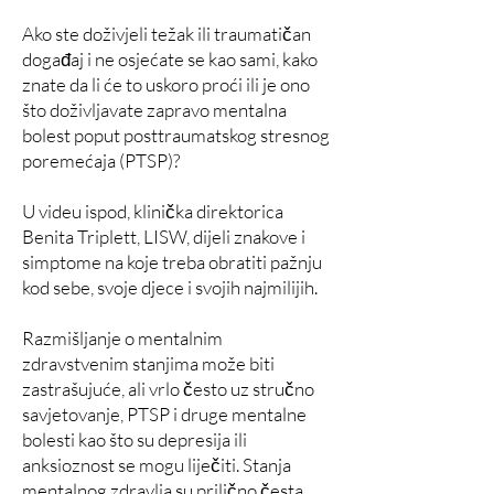
Ako ste doživjeli težak ili traumatičan
događaj i ne osjećate se kao sami, kako
znate da li će to uskoro proći ili je ono
što doživljavate zapravo mentalna
bolest poput posttraumatskog stresnog
poremećaja (PTSP)?
U videu ispod, klinička direktorica
Benita Triplett, LISW, dijeli znakove i
simptome na koje treba obratiti pažnju
kod sebe, svoje djece i svojih najmilijih.
Razmišljanje o mentalnim
zdravstvenim stanjima može biti
zastrašujuće, ali vrlo često uz stručno
savjetovanje, PTSP i druge mentalne
bolesti kao što su depresija ili
anksioznost se mogu liječiti. Stanja
mentalnog zdravlja su prilično česta.