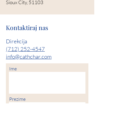
Sioux City, 51103
Kontaktiraj nas
Direkcija
(712) 252-4547
info@cathchar.com
Ime
Prezime
Email