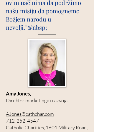
ovim načinima da podržimo
našu misiju da pomognemo
Božjem narodu u
nevolji.”&nbsp;
Amy Jones,
Direktor marketinga i razvoja
AJones@cathchar.com
712-252-4547
Catholic Charities, 1601 Military Road,