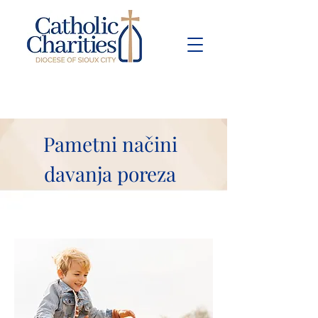
Pay Bill
Give
Now
Pametni načini
davanja poreza