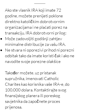
Ako ste vlasnik IRA koji imate 72
godine, možete prenijeti poklone
direktno katoličkim dobrotvornim
organizacijama i ne plaćati porez na
transakciju. IRA dobrotvorni prilog:
Može zadovoljiti godišnji zahtjev
minimalne distribucije za vašu IRA.
Ne stvara ni oporezivi prihod ni porezni
odbitak tako da imate koristi čak i ako ne
navodite svoje porezne olakšice
Također možete, uz pristanak
supružnika, imenovati Catholic
Charites kao korisnika vaše IRA-e, do
100.000 dolara. Kontaktirajte svog
finansijskog planera ili poreskog
savjetnika da započnete proces
prijenosa.