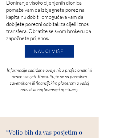
Doniranje visoko cijenjenih dionica
pomaže vam da izbjegnete porez na
kapitalnu dobit i omogućava vam da
dobijete porezni odbitak za cijeli iznos
transfera. Obratite se svom brokeru da
započnete prijenos.
NAUČI VIŠE
Informacije sadržane ovdje nisu profesionalni ili
pravni savjeti. Konsultujte se sa poreskim
savetnikom ili finansijskim planerom o vašoj
individualnoj finansijskoj situaciji.
“Volio bih da vas posjetim o