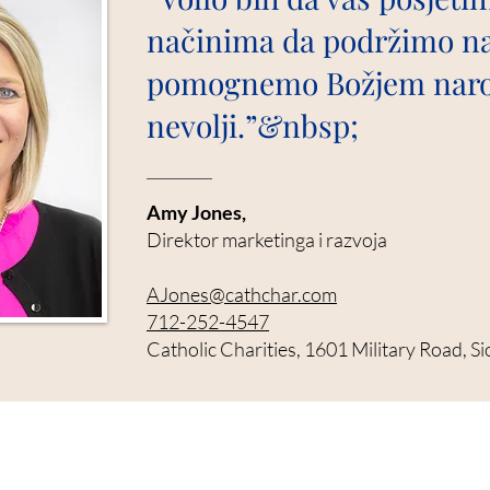
načinima da podržimo na
pomognemo Božjem nar
nevolji.”&nbsp;
Amy Jones,
Direktor marketinga i razvoja
AJones@cathchar.com
712-252-4547
Catholic Charities, 1601 Military Road, S