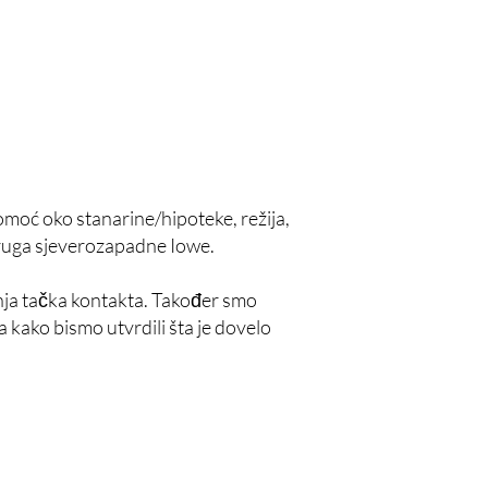
omoć oko stanarine/hipoteke, režija,
kruga sjeverozapadne Iowe.
dnja tačka kontakta. Također smo
 kako bismo utvrdili šta je dovelo