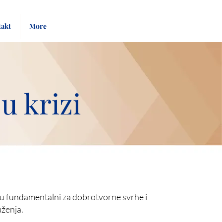
Pay
Give
akt
More
Bill
Now
u krizi
 su fundamentalni za dobrotvorne svrhe i
uženja.