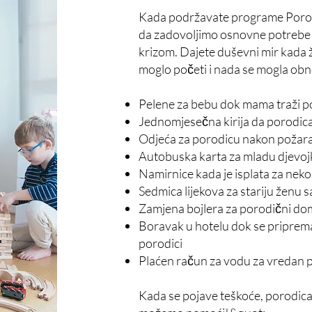
Kada podržavate programe Porodi
da zadovoljimo osnovne potrebe p
krizom. Dajete duševni mir kada ž
moglo početi i nada se mogla obnovi
Pelene za bebu dok mama traži 
Jednomjesečna kirija da porodic
Odjeća za porodicu nakon požara
Autobuska karta za mladu djevojk
Namirnice kada je isplata za neko
Sedmica lijekova za stariju ženu 
Zamjena bojlera za porodični d
Boravak u hotelu dok se priprema
porodici
Plaćen račun za vodu za vredan 
Kada se pojave teškoće, porodica