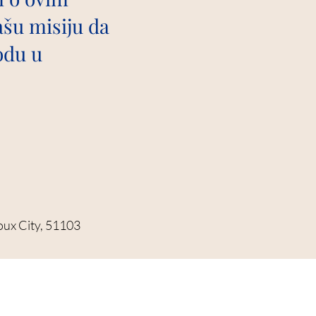
šu misiju da
odu u
ioux City, 51103