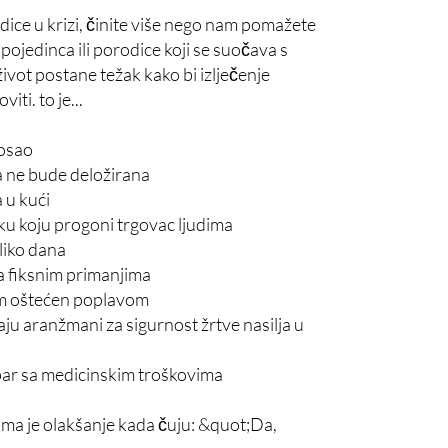
ce u krizi, činite više nego nam pomažete
ojedinca ili porodice koji se suočava s
ivot postane težak kako bi izlječenje
ti. to je...
posao
a ne bude deložirana
 u kući
u koju progoni trgovac ljudima
liko dana
sa fiksnim primanjima
om oštećen poplavom
ju aranžmani za sigurnost žrtve nasilja u
par sa medicinskim troškovima
ma je olakšanje kada čuju: &quot;Da,