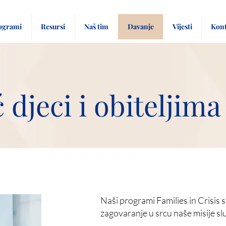
ogrami
Resursi
Naš tim
Davanje
Vijesti
Kont
djeci i obiteljima 
Naši programi Families in Crisis
zagovaranje u srcu naše misije sl