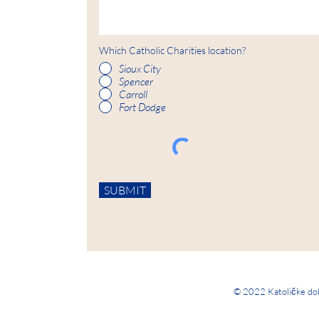
Which Catholic Charities location?
Sioux City
Spencer
Carroll
Fort Dodge
SUBMIT
© 2022 Katoličke dobr