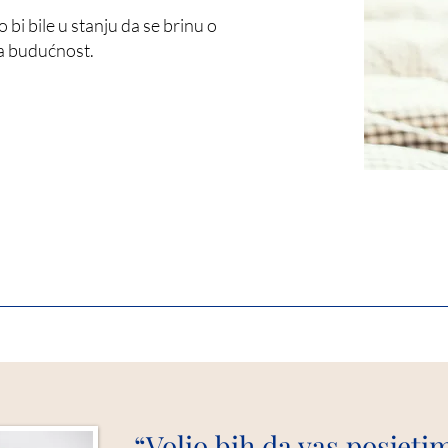
o bi bile u stanju da se brinu o
za budućnost.
“Volio bih da vas posjeti