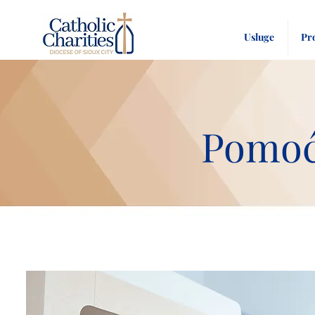
Usluge
Pr
Pomoć 