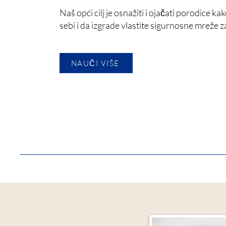
Naš opći cilj je osnažiti i ojačati porodice kak
sebi i da izgrade vlastite sigurnosne mreže 
NAUČI VIŠE