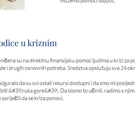
možemo pomoći!&quot;
odice u kriznim
ničena su na direktnu finansijsku pomoć ljudima u krizi za p
lede i drugih osnovnih potreba. Sredstva opslužuju sva 24 o
siguralo da su svi ostali resursi dostupni i da smo mi poslje
biti &#39;ruka gore&#39;. Da bismo to učinili, radimo s njima
spriječili da se kriza ponovi.