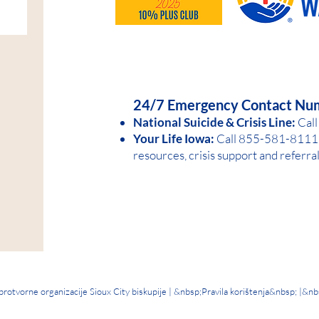
HELP IS AVAILABLE D
24/7 Emergency Contact Nu
National Suicide &
Crisis Line:
Call
Your Life Iowa:
Call 855-581-8
1
11 
resources, crisis support and referra
otvorne organizacije Sioux City biskupije | &nbsp;
Pravila korištenja
&nbsp; |&nb