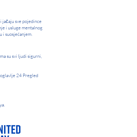
i jačaju sve pojedince
nje i usluge mentalnog
u i suosjećanjem.
a su svi ljudi sigurni,
oglavlje 24 Pregled
ya.