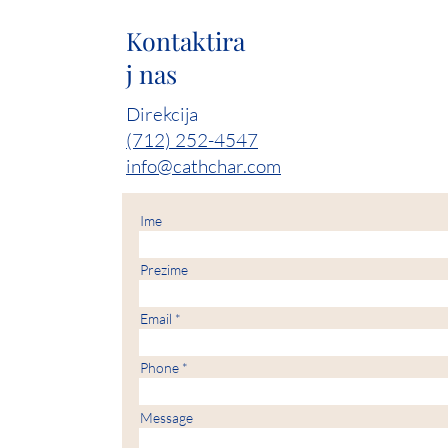
Kontaktira
j nas
Direkcija
(712) 252-4547
info@cathchar.com
Ime
Prezime
Email
Phone
Message