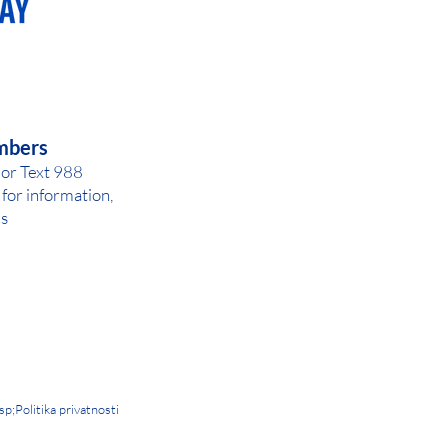
AY OR NIGHT
mbers
 or Text 988
for inf
ormation,
ls
sp;
Politika privatnosti