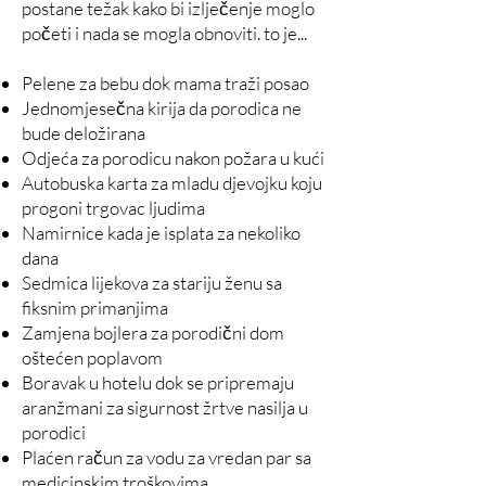
postane težak kako bi izlječenje moglo
početi i nada se mogla obnoviti. to je...
Pelene za bebu dok mama traži posao
Jednomjesečna kirija da porodica ne
bude deložirana
Odjeća za porodicu nakon požara u kući
Autobuska karta za mladu djevojku koju
progoni trgovac ljudima
Namirnice kada je isplata za nekoliko
dana
Sedmica lijekova za stariju ženu sa
fiksnim primanjima
Zamjena bojlera za porodični dom
oštećen poplavom
Boravak u hotelu dok se pripremaju
aranžmani za sigurnost žrtve nasilja u
porodici
Plaćen račun za vodu za vredan par sa
medicinskim troškovima