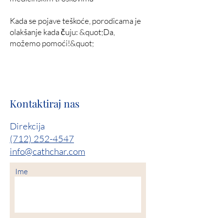
Kada se pojave teškoće, porodicama je
olakšanje kada čuju: &quot;Da,
možemo pomoći!&quot;
Kontaktiraj nas
Direkcija
(712) 252-4547
info@cathchar.com
Ime