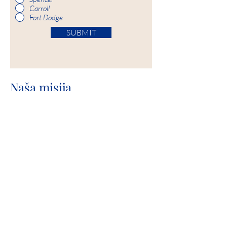
Carroll
Fort Dodge
SUBMIT
Naša misija
Katoličke dobrotvorne organizacije
osnažuju i jačaju sve pojedince i porodice,
kroz dobrotvorne svrhe, zagovaranje i
usluge mentalnog zdravlja koje su
nadahnute Kristovom ljubavlju i
suosjećanjem.
Naša vizija
Služite i pomozite u stvaranju zajednica u
kojima su svi ljudi sigurni, doživljavaju ljubav
i osjećaju nadu.